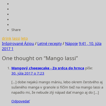
Share
drink
lassi
leto
Inšpirované Áziou
/
Letné recepty
/
Nápoje
9:41 , 10. júla
2017
1
One thought on “Mango lassi”
Mangový cheesecake - Zo srdca do hrnca
píše:
30. júla 2017 o 7:23
[…] dobe nejakú mango mániu, lebo okrem čerstvého aj
sušeného manga v granole si fičím tiež na mango lassi a
napadlo mi, že nebude zlý nápad dať mango aj do […]
Odpovedať