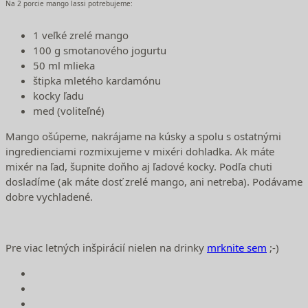
Na 2 porcie mango lassi potrebujeme:
1 veľké zrelé mango
100 g smotanového jogurtu
50 ml mlieka
štipka mletého kardamónu
kocky ľadu
med (voliteľné)
Mango ošúpeme, nakrájame na kúsky a spolu s ostatnými
ingredienciami rozmixujeme v mixéri dohladka. Ak máte
mixér na ľad, šupnite doňho aj ľadové kocky. Podľa chuti
dosladíme (ak máte dosť zrelé mango, ani netreba). Podávame
dobre vychladené.
Pre viac letných inšpirácií nielen na drinky
mrknite sem
;-)