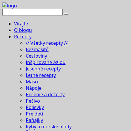
Vitajte
O blogu
Recepty
// Všetky recepty //
Bezmäsité
Cestoviny
Inšpirované Áziou
Jesenné recepty
Letné recepty
Mäso
Nápoje
Pečenie a dezerty
Pečivo
Polievky
Pre deti
Raňajky
Ryby a morské plody