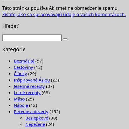
Táto stránka používa Akismet na obmedzenie spamu.
Zistite, ako sa spracovávajú údaje o vašich komentároch.
Hľadať
Kategórie
Bezmäsité
(57)
Cestoviny
(13)
Články
(29)
Inšpirované Áziou
(23)
Jesenné recepty
(37)
Letné recepty
(68)
Mäso
(25)
Nápoje
(12)
Pečenie a dezerty
(152)
Bezlepkové
(30)
Nepečené
(24)