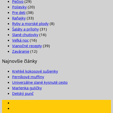
Pečivo
(29)
Polievky
(20)
Pre deti
(38)
Raňajky
(33)
Ryby a morské plody
(8)
Šaláty a prílohy
(31)
Slané chuťovky
(16)
Veľká noc
(16)
Vianočné recepty
(39)
Zaváranie
(12)
Najnovšie články
Krehké kokosové sušienky
Perníkové muffiny
Univerzálne slané kysnuté cesto
Marlenka guličky
Detský punč