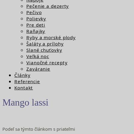
Pečenie a dezerty
Pečivo
Polievky
Pre deti
Raňajky
Ryby a morské plody
Šaláty a prílohy
Slané chuťovky
Veľká noc
Vianočné recepty
Zaváranie
Články
Referencie
Kontakt
Mango lassi
Podeľ sa týmto článkom s priateľmi