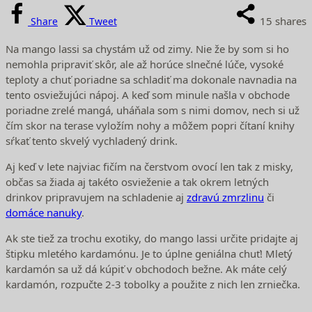
15
shares
Share
Tweet
Na mango lassi sa chystám už od zimy. Nie že by som si ho
nemohla pripraviť skôr, ale až horúce slnečné lúče, vysoké
teploty a chuť poriadne sa schladiť ma dokonale navnadia na
tento osviežujúci nápoj. A keď som minule našla v obchode
poriadne zrelé mangá, uháňala som s nimi domov, nech si už
čím skor na terase vyložím nohy a môžem popri čítaní knihy
sŕkať tento skvelý vychladený drink.
Aj keď v lete najviac fičím na čerstvom ovocí len tak z misky,
občas sa žiada aj takéto osvieženie a tak okrem letných
drinkov pripravujem na schladenie aj
zdravú zmrzlinu
či
domáce nanuky
.
Ak ste tiež za trochu exotiky, do mango lassi určite pridajte aj
štipku mletého kardamónu. Je to úplne geniálna chuť! Mletý
kardamón sa už dá kúpiť v obchodoch bežne. Ak máte celý
kardamón, rozpučte 2-3 tobolky a použite z nich len zrniečka.