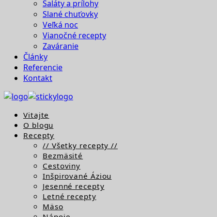
Šaláty a prílohy
Slané chuťovky
Veľká noc
Vianočné recepty
Zaváranie
Články
Referencie
Kontakt
Vitajte
O blogu
Recepty
// Všetky recepty //
Bezmäsité
Cestoviny
Inšpirované Áziou
Jesenné recepty
Letné recepty
Mäso
Nápoje