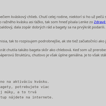
ečiem kváskový chlieb. Chutí celej rodine, niektorí si ho už peč
ho ražného kvásku asi ťažko, tak som hneď písala Lenke zo
Zdravé
paldový, dala zopár dobrých rád a bagety sa na prvýkrát podarili
ia, tak to rozpisujem podrobnejšie, ak ste tiež začiatočníci ako 
krát chutila takáto bageta skôr ako chlebová. Keď som už prero
perovú štruktúru, chuťovo je však úplne geniálna. Je to však stá
no na aktiváciu kvásku. 

agety, potrebujete viac 

j múky, a to trvá 

stup nájdete na internete.