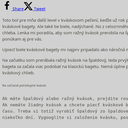
Share
Tweet
Toto bol pre mňa ďalší level v kváskovom pečení, keďže už rok p
kváskové bagety. Ale také tie biele, nadýchané. No z celozrnné
chleba. Lenka mi poradila, aby som ražný kvások prerobila na š
ponúkam aj pre vás.
Upiecť biele kváskové bagety mi najprv pripadalo ako náročná mis
Na začiatku som prerábala ražný kvások na špaldový, teda prvý
bageta sa začala viac podobať na klasickú bagetu. Nemá úplne pá
kváskový chlieb.
Na začiatok potrebujete kvások:
Ak máte špaldový alebo ražný kvások, prejdite rov
Ak nemáte žiadny kvások a chcete piecť kváskové b
času. Treba si totiž vyrobiť špaldový zo špaldove
niekoľko dní. Vygooglite si založenie kvásku, po