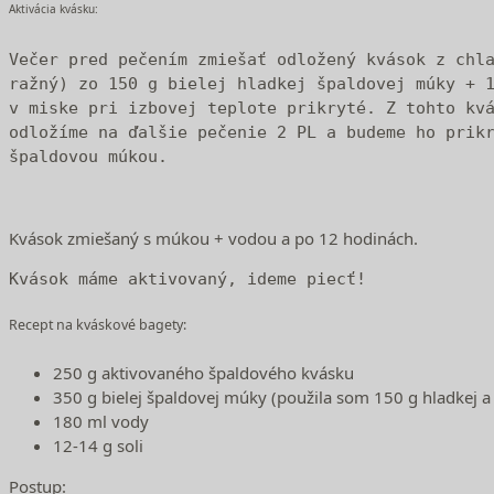
Aktivácia kvásku:
Večer pred pečením zmiešať odložený kvások z chla
ražný) zo 150 g bielej hladkej špaldovej múky + 1
v miske pri izbovej teplote prikryté. Z tohto kvá
odložíme na ďalšie pečenie 2 PL a budeme ho prikr
špaldovou múkou.
Kvások zmiešaný s múkou + vodou a po 12 hodinách.
Kvások máme aktivovaný, ideme piecť!
Recept na kváskové bagety:
250 g aktivovaného špaldového kvásku
350 g bielej špaldovej múky (použila som 150 g hladkej a
180 ml vody
12-14 g soli
Postup: