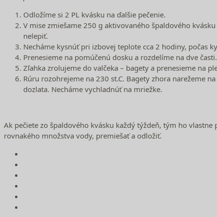
Odložíme si 2 PL kvásku na ďalšie pečenie.
V mise zmiešame 250 g aktivovaného špaldového kvásku s
nelepiť.
Necháme kysnúť pri izbovej teplote cca 2 hodiny, počas ky
Prenesieme na pomúčenú dosku a rozdelíme na dve časti. 
Zľahka zrolujeme do valčeka – bagety a prenesieme na p
Rúru rozohrejeme na 230 st.C. Bagety zhora narežeme na 
dozlata. Necháme vychladnúť na mriežke.
Ak pečiete zo špaldového kvásku každý týždeň, tým ho vlastne p
rovnakého množstva vody, premiešať a odložiť.