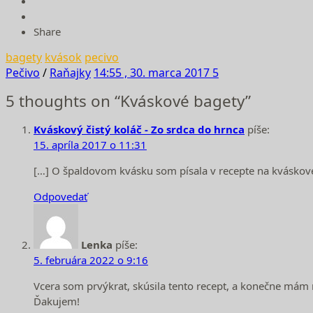
Share
bagety
kvások
pecivo
Pečivo
/
Raňajky
14:55 , 30. marca 2017
5
5 thoughts on “Kváskové bagety”
Kváskový čistý koláč - Zo srdca do hrnca
píše:
15. apríla 2017 o 11:31
[…] O špaldovom kvásku som písala v recepte na kváskové 
Odpovedať
Lenka
píše:
5. februára 2022 o 9:16
Vcera som prvýkrat, skúsila tento recept, a konečne má
Ďakujem!