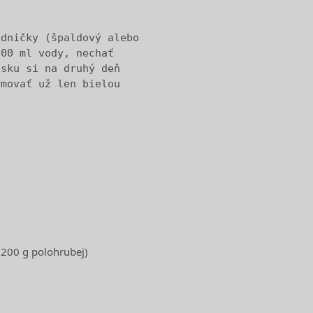
dničky (špaldový alebo 

00 ml vody, nechať 

sku si na druhý deň 

movať už len bielou 

 200 g polohrubej)