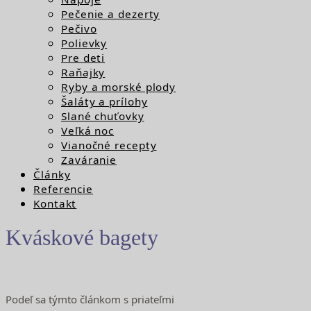
Pečenie a dezerty
Pečivo
Polievky
Pre deti
Raňajky
Ryby a morské plody
Šaláty a prílohy
Slané chuťovky
Veľká noc
Vianočné recepty
Zaváranie
Články
Referencie
Kontakt
Kváskové bagety
Podeľ sa týmto článkom s priateľmi