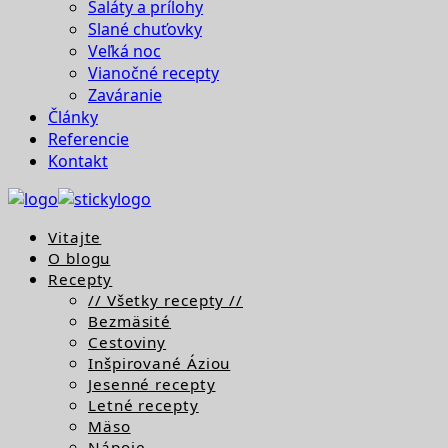
Šaláty a prílohy
Slané chuťovky
Veľká noc
Vianočné recepty
Zaváranie
Články
Referencie
Kontakt
Vitajte
O blogu
Recepty
// Všetky recepty //
Bezmäsité
Cestoviny
Inšpirované Áziou
Jesenné recepty
Letné recepty
Mäso
Nápoje