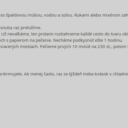
o špaldovou múkou, vodou a soľou. Rukami alebo mixérom zahne
snutia raz preložíme.
Už nevaľkáme, len prstami roztiahneme každé cesto do tvaru obĺ
lech s papierom na pečenie. Necháme podkysnúť ešte 1 hodinu.
viacerých miestach. Pečieme prvých 10 minút na 230 st., potom t
rikrmujete. Ak menej často, raz za týždeň treba kvások v chladn