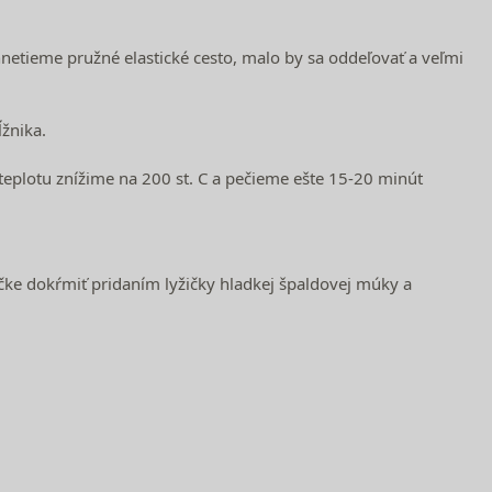
tieme pružné elastické cesto, malo by sa oddeľovať a veľmi
žnika.
eplotu znížime na 200 st. C a pečieme ešte 15-20 minút
ičke dokŕmiť pridaním lyžičky hladkej špaldovej múky a