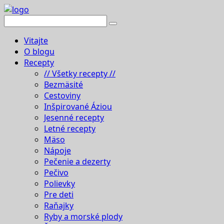
Vitajte
O blogu
Recepty
// Všetky recepty //
Bezmäsité
Cestoviny
Inšpirované Áziou
Jesenné recepty
Letné recepty
Mäso
Nápoje
Pečenie a dezerty
Pečivo
Polievky
Pre deti
Raňajky
Ryby a morské plody