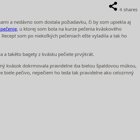
4
shares
ú sami a nedávno som dostala požiadavku, či by som upiekla aj
 pečenie
, u ktorej som bola na kurze pečenia kváskového
. Recept som po niekoľkých pečeniach ešte vyladila a tak ho
ja a takéto bagety z kvásku pečiete prvýkrát.
bený kvások dokrmovala pravidelne iba bielou špaldovou múkou,
le biele pečivo, nepečiem ho teda tak pravidelne ako celozrnný