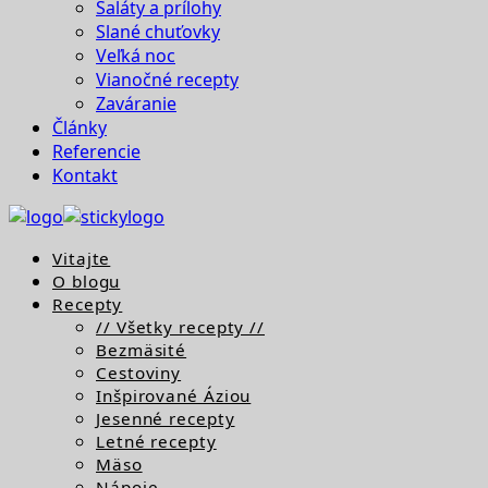
Šaláty a prílohy
Slané chuťovky
Veľká noc
Vianočné recepty
Zaváranie
Články
Referencie
Kontakt
Vitajte
O blogu
Recepty
// Všetky recepty //
Bezmäsité
Cestoviny
Inšpirované Áziou
Jesenné recepty
Letné recepty
Mäso
Nápoje