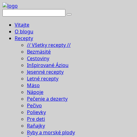
Vitajte
O blogu
Recepty
// Všetky recepty //
Bezmäsité
Cestoviny
Inšpirované Áziou
Jesenné recepty
Letné recepty
Mäso
Nápoje
Pečenie a dezerty
Pečivo
Polievky
Pre deti
Raňajky
Ryby a morské plody