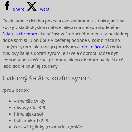
Share
Tweet
Cviklu som z detstva poznala ako zaváraninu – nakrájanú na
kocky v sladkokyslom náleve, alebo na spôsob studeného
šalátu s chrenom
ako súčasť veľkonočného menu. V poslednej
dobe som si ju obľúbila v pečenej podobe v kombinácii so
slaným syrom, ale rada ju používam aj
do koláčov
. A tento
cviklový šalát s kozím syrom je skvelá dobrota. Môže byť
jednoduchou večerou, prílohou, alebo obedom na ďalší deň,
lebo dobre chutí aj studený.
Cviklový šalát s kozím syrom
/pre 2 osoby/
4 menšie cvikly
olivový olej 3PL
himalájska soľ
balsamiko 1/2 PL
čerstvé bylinky (rozmarín, tymián)