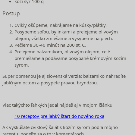
kozí syr 100 g
Postup
Cvikly ošúpeme, nakrájame na kúsky/plátky.
Posypeme soľou, bylinkami a prelejeme olivovým
olejom, všetko zmiešame a vysypeme na plech.
Pečieme 30-40 minút na 200 st. C.
Prelejeme balzamikom, olivovým olejom, celé
premiešame a podávame posypané krémovým kozím
syrom.
Super obmenou je aj slovenská verzia: balzamiko nahradíte
jablčným octom a posypete pravou bryndzou.
Viac takýchto ľahkých jedál nájdeš aj v mojom článku:
10 receptov pre ľahký štart do nového roka
Ak vyskúšate cviklový šalát s kozím syrom podľa môjho
receptu, podeľte sa o to v komentároch.