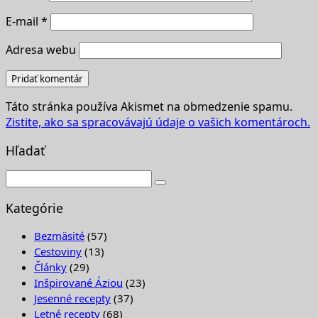
E-mail
*
Adresa webu
Táto stránka používa Akismet na obmedzenie spamu.
Zistite, ako sa spracovávajú údaje o vašich komentároch.
Hľadať
Kategórie
Bezmäsité
(57)
Cestoviny
(13)
Články
(29)
Inšpirované Áziou
(23)
Jesenné recepty
(37)
Letné recepty
(68)