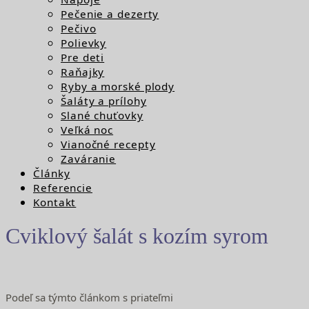
Pečenie a dezerty
Pečivo
Polievky
Pre deti
Raňajky
Ryby a morské plody
Šaláty a prílohy
Slané chuťovky
Veľká noc
Vianočné recepty
Zaváranie
Články
Referencie
Kontakt
Cviklový šalát s kozím syrom
Podeľ sa týmto článkom s priateľmi