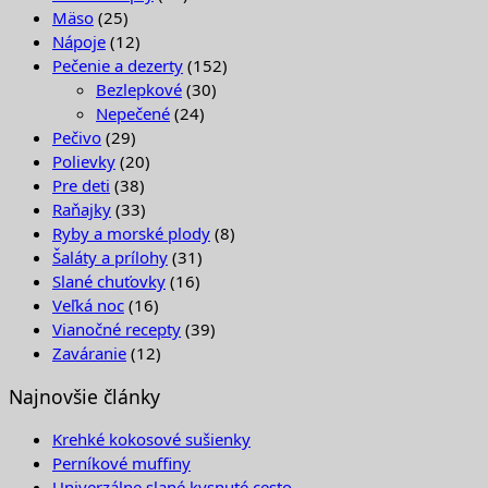
Mäso
(25)
Nápoje
(12)
Pečenie a dezerty
(152)
Bezlepkové
(30)
Nepečené
(24)
Pečivo
(29)
Polievky
(20)
Pre deti
(38)
Raňajky
(33)
Ryby a morské plody
(8)
Šaláty a prílohy
(31)
Slané chuťovky
(16)
Veľká noc
(16)
Vianočné recepty
(39)
Zaváranie
(12)
Najnovšie články
Krehké kokosové sušienky
Perníkové muffiny
Univerzálne slané kysnuté cesto