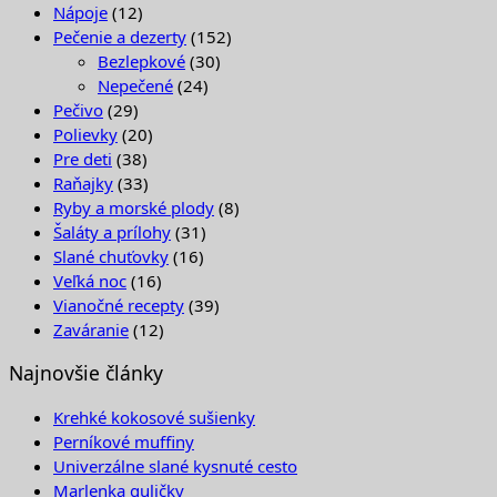
Nápoje
(12)
Pečenie a dezerty
(152)
Bezlepkové
(30)
Nepečené
(24)
Pečivo
(29)
Polievky
(20)
Pre deti
(38)
Raňajky
(33)
Ryby a morské plody
(8)
Šaláty a prílohy
(31)
Slané chuťovky
(16)
Veľká noc
(16)
Vianočné recepty
(39)
Zaváranie
(12)
Najnovšie články
Krehké kokosové sušienky
Perníkové muffiny
Univerzálne slané kysnuté cesto
Marlenka guličky