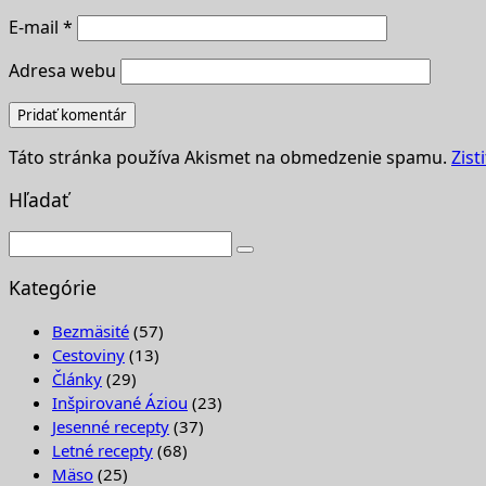
E-mail
*
Adresa webu
Táto stránka používa Akismet na obmedzenie spamu.
Zist
Hľadať
Kategórie
Bezmäsité
(57)
Cestoviny
(13)
Články
(29)
Inšpirované Áziou
(23)
Jesenné recepty
(37)
Letné recepty
(68)
Mäso
(25)