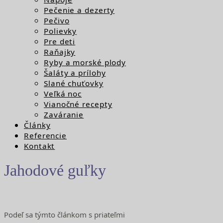
Pečenie a dezerty
Pečivo
Polievky
Pre deti
Raňajky
Ryby a morské plody
Šaláty a prílohy
Slané chuťovky
Veľká noc
Vianočné recepty
Zaváranie
Články
Referencie
Kontakt
Jahodové guľky
Podeľ sa týmto článkom s priateľmi