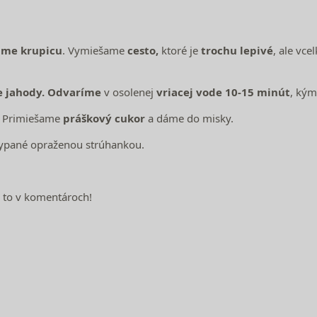
ame krupicu
. Vymiešame
cesto,
ktoré je
trochu lepivé
, ale vce
e jahody. Odvaríme
v osolenej
vriacej vode 10-15 minút
, kým
. Primiešame
práškový cukor
a dáme do misky.
ypané opraženou strúhankou.
o to v komentároch!