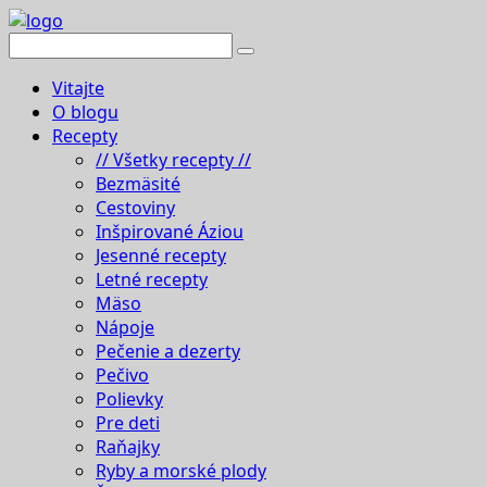
Vitajte
O blogu
Recepty
// Všetky recepty //
Bezmäsité
Cestoviny
Inšpirované Áziou
Jesenné recepty
Letné recepty
Mäso
Nápoje
Pečenie a dezerty
Pečivo
Polievky
Pre deti
Raňajky
Ryby a morské plody