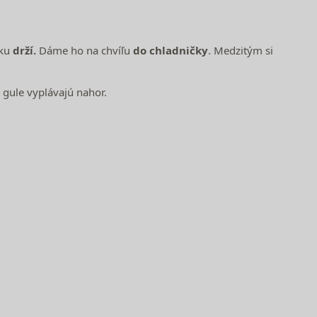
lku
drží.
Dáme ho na chvíľu
do chladničky
. Medzitým si
 gule vyplávajú nahor.