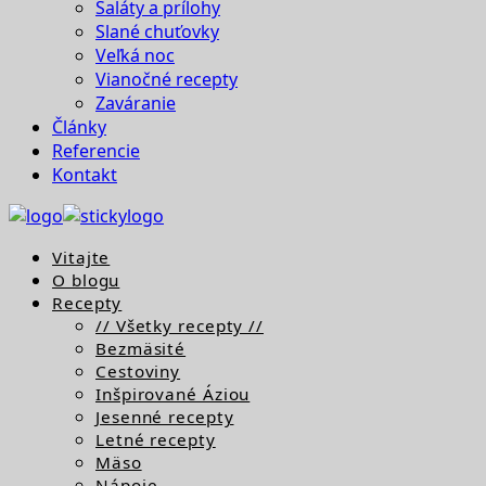
Šaláty a prílohy
Slané chuťovky
Veľká noc
Vianočné recepty
Zaváranie
Články
Referencie
Kontakt
Vitajte
O blogu
Recepty
// Všetky recepty //
Bezmäsité
Cestoviny
Inšpirované Áziou
Jesenné recepty
Letné recepty
Mäso
Nápoje