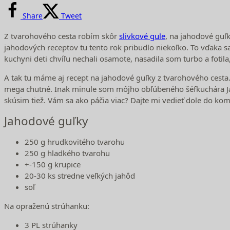
Share
Tweet
Z tvarohového cesta robím skôr
slivkové gule
, na jahodové guľk
jahodových receptov tu tento rok pribudlo niekoľko. To vďaka sa
kuchyni deti chvíľu nechali osamote, nasadila som turbo a fotila,
A tak tu máme aj recept na jahodové guľky z tvarohového cesta.
mega chutné. Inak minule som môjho obľúbeného šéfkuchára Jard
skúsim tiež. Vám sa ako páčia viac? Dajte mi vedieť dole do ko
Jahodové guľky
250 g hrudkovitého tvarohu
250 g hladkého tvarohu
+-150 g krupice
20-30 ks stredne veľkých jahôd
soľ
Na opraženú strúhanku:
3 PL strúhanky