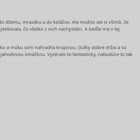
do džemu, mrazáku a do koláčov. Ale možno ste si všimli, že
vytešovala, čo všetko z nich nachystám. A keďže ma v tej
íčko a múku som nahradila krupicou. Guľky dobre držia a sú
jahodovou omáčkou. Vyzeralo to fantasticky, nabudúce to tak