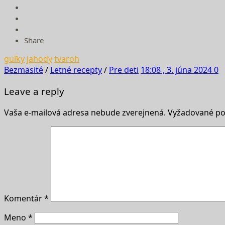
Share
guľky
jahody
tvaroh
Bezmäsité
/
Letné recepty
/
Pre deti
18:08 , 3. júna 2024
0
Leave a reply
Vaša e-mailová adresa nebude zverejnená.
Vyžadované po
Komentár
*
Meno
*