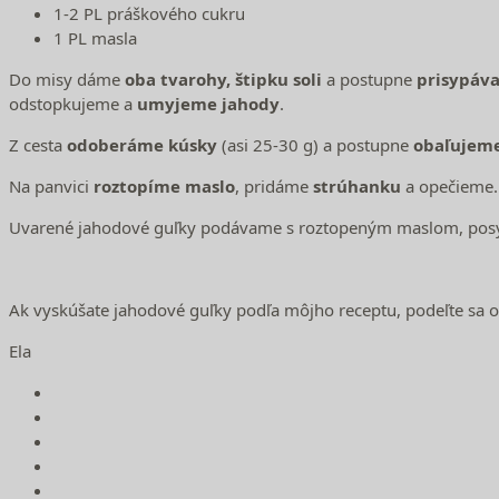
1-2 PL práškového cukru
1 PL masla
Do misy dáme
oba tvarohy, štipku soli
a postupne
prisypáv
odstopkujeme a
umyjeme jahody
.
Z cesta
odoberáme kúsky
(asi 25-30 g) a postupne
obaľujem
Na panvici
roztopíme maslo
, pridáme
strúhanku
a opečieme
Uvarené jahodové guľky podávame s roztopeným maslom, pos
Ak vyskúšate jahodové guľky podľa môjho receptu, podeľte sa 
Ela