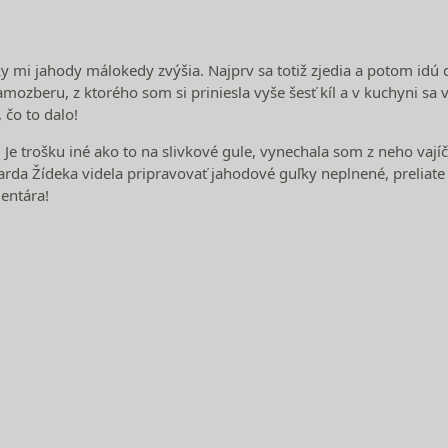
y mi jahody málokedy zvýšia. Najprv sa totiž zjedia a potom idú 
mozberu, z ktorého som si priniesla vyše šesť kíl a v kuchyni sa 
 čo to dalo!
 Je trošku iné ako to na slivkové gule, vynechala som z neho vaj
a Žídeka videla pripravovať jahodové guľky neplnené, preliate 
mentára!