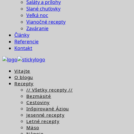
Šaláty a prílohy
Slané chuťovky
Veľká noc
Vianočné recepty
Zaváranie
Články
Referencie
Kontakt
Vitajte
O blogu
Recepty
// Všetky recepty //
Bezmäsité
Cestoviny
Inšpirované Áziou
Jesenné recepty
Letné recepty
Mäso
Nápoje