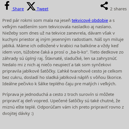
2
shares
Share
Tweet
Pred pár rokmi som mala na jeseň
tekvicové obdobie
a s
veľkým nadšením som tekvicovala nasladko aj naslano.
Niežeby som dnes už na tekvice zanevrela, dávam však v
kuchyni priestor aj iným jesenným radostiam. Náš syn miluje
jablká. Máme ich odložené v krabici na balkóne a vždy keď
idem von, túžobne čaká a prosí o „ba-b-ko“. Tieto dedkove zo
záhrady sú úplný raj. Šťavnaté, sladučké, len sa zahryznúť.
Nedalo mi z nich aj niečo neupiecť a tak som synčekovi
pripravila jablkové šatôčky. Ľahké tvarohové cesto je celkom
bez cukru, dosladí ho sladká jablková náplň s vôňou škorice.
Ideálne pečivko k šálke teplého čaju pre malých i veľkých.
Príprava je jednoduchá a cesto z troch surovín si môžete
pripraviť aj deň vopred. Upečené šatôčky sú také chutné, že
miznú ešte teplé. Odporúčam vám ich preto pripraviť rovno z
dvojitej dávky :)