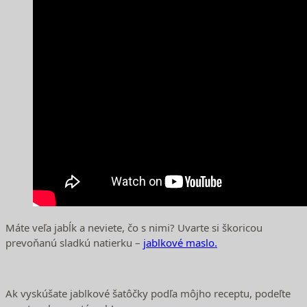
Máte veľa jabĺk a neviete, čo s nimi? Uvarte si škoricou
prevoňanú sladkú natierku –
jablkové maslo.
Ak vyskúšate jablkové šatôčky podľa môjho receptu, podeľte