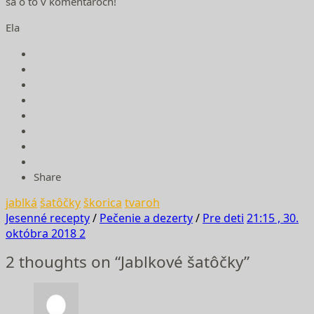
sa o to v komentároch!
Ela
Share
jablká
šatôčky
škorica
tvaroh
Jesenné recepty
/
Pečenie a dezerty
/
Pre deti
21:15 , 30.
októbra 2018
2
2 thoughts on “Jablkové šatôčky”