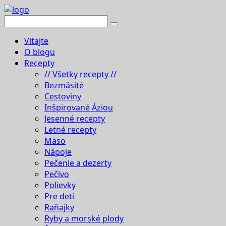
Vitajte
O blogu
Recepty
// Všetky recepty //
Bezmäsité
Cestoviny
Inšpirované Áziou
Jesenné recepty
Letné recepty
Mäso
Nápoje
Pečenie a dezerty
Pečivo
Polievky
Pre deti
Raňajky
Ryby a morské plody