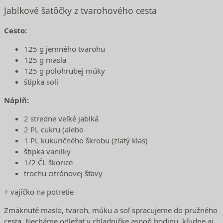
Jablkové šatôčky z tvarohového cesta
Cesto:
125 g jemného tvarohu
125 g masla
125 g polohrubej múky
štipka soli
Náplň:
2 stredne veľké jablká
2 PL cukru (alebo
1 PL kukuričného škrobu (zlatý klas)
štipka vanilky
1/2 ČL škorice
trochu citrónovej šťavy
+ vajíčko na potretie
Zmäknuté maslo, tvaroh, múku a soľ spracujeme do pružného
cesta. Necháme odležať v chladničke aspoň hodinu, kľudne aj