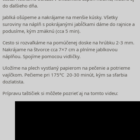
do ďalšieho dňa.
Jablká ošúpeme a nakrájame na menšie kúsky. Všetky
suroviny na náplň s pokrájanými jabĺčkami dáme do rajnice a
podusíme, kým zmäknú (cca 5 min).
Cesto si rozvaľkáme na pomúčenej doske na hrúbku 2-3 mm.
Nakrájame na štvorce cca 7×7 cm a plníme jablkovou
náplňou. Spojíme pomocou vidličky.
Uložíme na plech vystlaný papierom na pečenie a potrieme
vajíčkom. Pečieme pri 175°C 20-30 minút, kým sa sfarbia
dozlatista.
Prípravu taštičiek si môžete pozrieť aj na tomto videu: