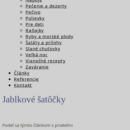
Pečenie a dezerty
Pečivo
Polievky
Pre deti
Raňajky
Ryby a morské plody
Šaláty a prílohy
Slané chuťovky
Veľká noc
Vianočné recepty
Zaváranie
Články
Referencie
Kontakt
Jablkové šatôčky
Podeľ sa týmto článkom s priateľmi