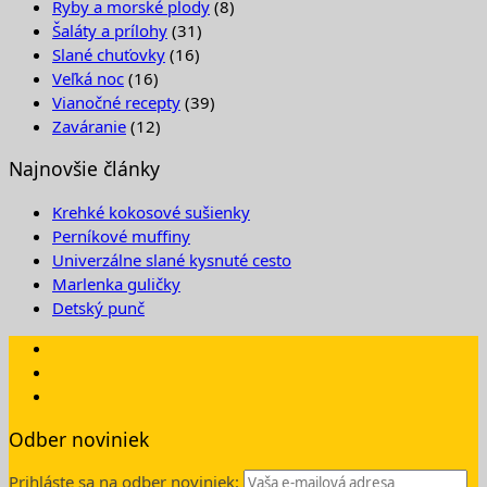
Ryby a morské plody
(8)
Šaláty a prílohy
(31)
Slané chuťovky
(16)
Veľká noc
(16)
Vianočné recepty
(39)
Zaváranie
(12)
Najnovšie články
Krehké kokosové sušienky
Perníkové muffiny
Univerzálne slané kysnuté cesto
Marlenka guličky
Detský punč
Odber noviniek
Prihláste sa na odber noviniek: