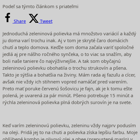
Podeľ sa týmto článkom s priateľmi
Share
Tweet
Jednoduchá zeleninová polievka má množstvo variácií a každý
ju doma varí trochu inak. Aj v tom je skryté čaro domácich
chutí a teplo domova. Keďže som doma začala variť spoločné
jedlá aj pre nášho ročného synčeka, o to viac sa snažím, aby
boli naše taniere čo najvýživnejšie. A tak som obyčajnú
zeleninovú polievku obohatila o trochu strukovín a pšena.
Takto je sýtšia a bohatšia na živiny. Mám rada aj fazuľu a cícer,
avšak nie vždy ich stihnem vopred namáčať pred varením.
Preto mať poruke červenú šošovicu je fajn, ak je k tomu ešte
polená, je uvarená za pár minút. Pšeno potrebuje 15 minút a
rýchla zeleninová polievka plná dobrých surovín je na svete.
Keď varím zeleninovú polievku, zeleninu vždy najprv podusím
na oleji. Pridá jej to na chuti a polievka získa lepšiu farbu. Moje
obľúbené kombo je olivový olej a ghee (prepustené maslo) v