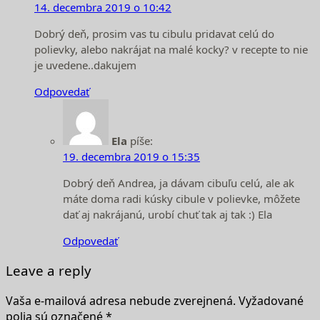
14. decembra 2019 o 10:42
Dobrý deň, prosim vas tu cibulu pridavat celú do
polievky, alebo nakrájat na malé kocky? v recepte to nie
je uvedene..dakujem
Odpovedať
Ela
píše:
19. decembra 2019 o 15:35
Dobrý deň Andrea, ja dávam cibuľu celú, ale ak
máte doma radi kúsky cibule v polievke, môžete
dať aj nakrájanú, urobí chuť tak aj tak :) Ela
Odpovedať
Leave a reply
Vaša e-mailová adresa nebude zverejnená.
Vyžadované
polia sú označené
*