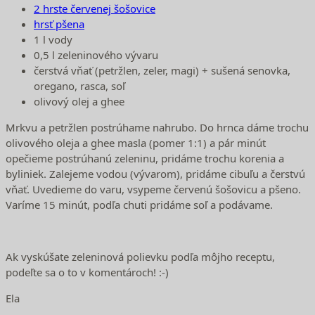
2 hrste červenej šošovice
hrsť pšena
1 l vody
0,5 l zeleninového vývaru
čerstvá vňať (petržlen, zeler, magi) + sušená senovka,
oregano, rasca, soľ
olivový olej a ghee
Mrkvu a petržlen postrúhame nahrubo. Do hrnca dáme trochu
olivového oleja a ghee masla (pomer 1:1) a pár minút
opečieme postrúhanú zeleninu, pridáme trochu korenia a
byliniek. Zalejeme vodou (vývarom), pridáme cibuľu a čerstvú
vňať. Uvedieme do varu, vsypeme červenú šošovicu a pšeno.
Varíme 15 minút, podľa chuti pridáme soľ a podávame.
Ak vyskúšate zeleninová polievku podľa môjho receptu,
podeľte sa o to v komentároch! :-)
Ela