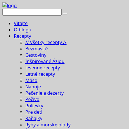
Vitajte
O blogu
Recepty
// Všetky recepty //
Bezmäsité
Cestoviny
Inšpirované Áziou
Jesenné recepty
Letné recepty
Mäso
Nápoje
Pečenie a dezerty
Pečivo
Polievky
Pre deti
Raňajky
Ryby a morské plody