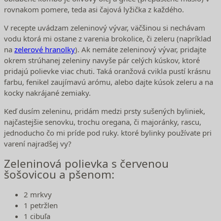
rovnakom pomere, teda asi čajová lyžička z každého.
V recepte uvádzam zeleninový vývar, väčšinou si nechávam
vodu ktorá mi ostane z varenia brokolice, či zeleru (napríklad
na
zelerové hranolky
). Ak nemáte zeleninový vývar, pridajte
okrem strúhanej zeleniny navyše pár celých kúskov, ktoré
pridajú polievke viac chuti. Taká oranžová cvikla pustí krásnu
farbu, fenikel zaujímavú arómu, alebo dajte kúsok zeleru a na
kocky nakrájané zemiaky.
Keď dusím zeleninu, pridám medzi prsty sušených byliniek,
najčastejšie senovku, trochu oregana, či majoránky, rascu,
jednoducho čo mi príde pod ruky. ktoré bylinky používate pri
varení najradšej vy?
Zeleninová polievka s červenou
šošovicou a pšenom:
2 mrkvy
1 petržlen
1 cibuľa