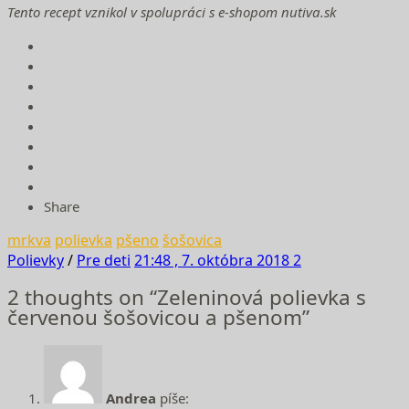
Tento recept vznikol v spolupráci s e-shopom nutiva.sk
Share
mrkva
polievka
pšeno
šošovica
Polievky
/
Pre deti
21:48 , 7. októbra 2018
2
2 thoughts on “Zeleninová polievka s
červenou šošovicou a pšenom”
Andrea
píše: