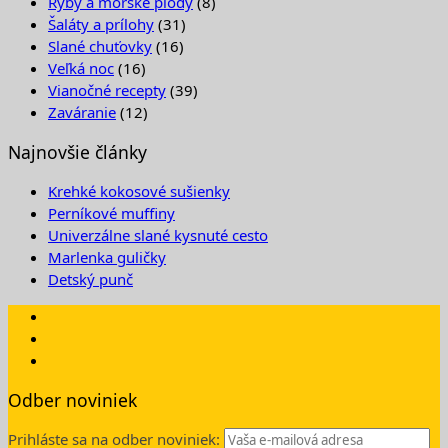
Ryby a morské plody
(8)
Šaláty a prílohy
(31)
Slané chuťovky
(16)
Veľká noc
(16)
Vianočné recepty
(39)
Zaváranie
(12)
Najnovšie články
Krehké kokosové sušienky
Perníkové muffiny
Univerzálne slané kysnuté cesto
Marlenka guličky
Detský punč
Odber noviniek
Prihláste sa na odber noviniek: