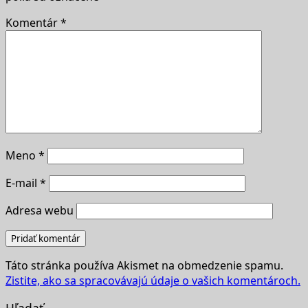
Komentár
*
Meno
*
E-mail
*
Adresa webu
Táto stránka používa Akismet na obmedzenie spamu.
Zistite, ako sa spracovávajú údaje o vašich komentároch.
Hľadať