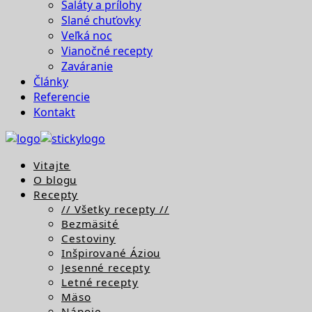
Šaláty a prílohy
Slané chuťovky
Veľká noc
Vianočné recepty
Zaváranie
Články
Referencie
Kontakt
Vitajte
O blogu
Recepty
// Všetky recepty //
Bezmäsité
Cestoviny
Inšpirované Áziou
Jesenné recepty
Letné recepty
Mäso
Nápoje