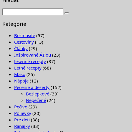
Kategórie
Bezmäsité
(57)
Cestoviny
(13)
Články
(29)
Inšpirované Áziou
(23)
Jesenné recepty
(37)
Letné recepty
(68)
Mäso
(25)
Nápoje
(12)
Pečenie a dezerty
(152)
Bezlepkové
(30)
Nepečené
(24)
Pečivo
(29)
Polievky
(20)
Pre deti
(38)
Raňajky
(33)