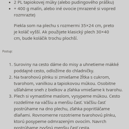
2 PL tapiokovej múky (alebo pudingového prášku)
+ 400 g malín, alebo iné ovocie (mrazené si vopred
rozmrazte)
Piekla som na plechu s rozmermi 35×24 cm, preto
je koláč vyšší. Ak použijete klasický plech 30×40
cm, bude koláčik trochu plochší.
Postup:
Suroviny na cesto dáme do misy a uhnetieme mäkké
poddajné cesto, odložíme do chladničky.
Na tvarohovú plnku si zmiešame žĺtka s cukrom,
tvarohom, vanilkou a tapiokovou múkou. Osobitne
ušľaháme sneh z bielkov a zľahka vmiešame k tvarohu.
Plech si vymastíme maslom, vysypeme múkou. Cesto
rozdelíme na väčšiu a menšiu časť. Väčšiu časť
postrúhame na dno plechu, zľahka popritláčame
dlaňami. Rovnomerne rozotrieme tvarohovú plnku,
ktorú posypeme odmrazeným ovocím. Navrch
postrúhame zvyšnú menšiu časť cesta.