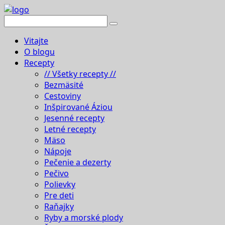
Vitajte
O blogu
Recepty
// Všetky recepty //
Bezmäsité
Cestoviny
Inšpirované Áziou
Jesenné recepty
Letné recepty
Mäso
Nápoje
Pečenie a dezerty
Pečivo
Polievky
Pre deti
Raňajky
Ryby a morské plody