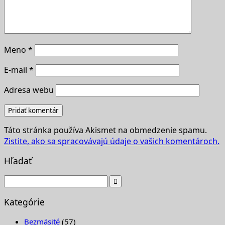
Meno
*
E-mail
*
Adresa webu
Táto stránka používa Akismet na obmedzenie spamu.
Zistite, ako sa spracovávajú údaje o vašich komentároch.
Hľadať
Kategórie
Bezmäsité
(57)