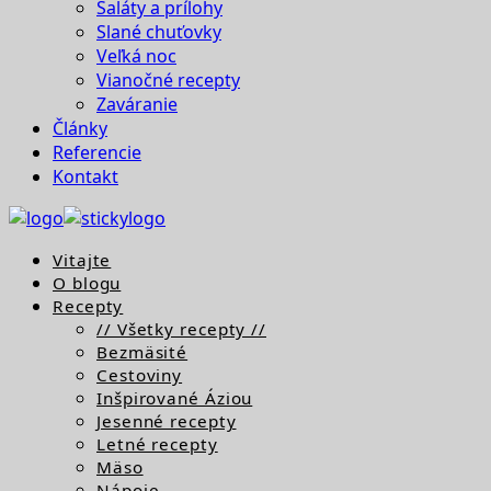
Šaláty a prílohy
Slané chuťovky
Veľká noc
Vianočné recepty
Zaváranie
Články
Referencie
Kontakt
Vitajte
O blogu
Recepty
// Všetky recepty //
Bezmäsité
Cestoviny
Inšpirované Áziou
Jesenné recepty
Letné recepty
Mäso
Nápoje