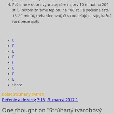
Pečieme v dobre vyhriatej rúre najprv 10 minút na 200
st. C, potom znížime teplotu na 180 st.C a pečieme ešte
15-20 minút, treba sledovať, či sa oddeľujú okraje, každá
rúra pečie inak.
Share
kolac
struhany
tvaroh
Pečenie a dezerty
7:16 , 3. marca 2017
1
One thought on “Strúhaný tvarohový