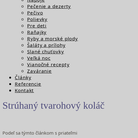
Pečenie a dezerty
Pečivo
Polievky
Pre deti
Raňajky
Ryby a morské plody
Šaláty a prílohy
Slané chuťovky
Veľká noc
Vianočné recepty
Zaváranie
Články
Referencie
Kontakt
Strúhaný tvarohový koláč
Podeľ sa týmto článkom s priateľmi