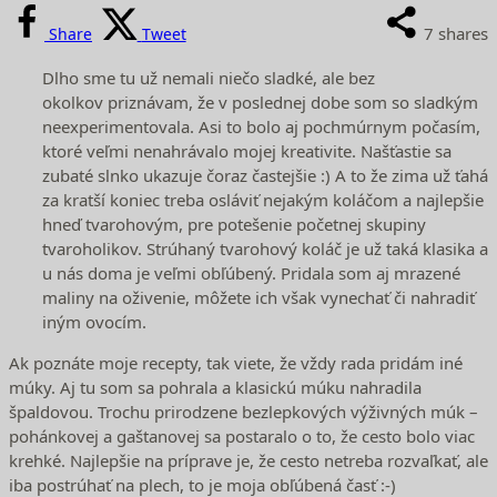
7
shares
Share
Tweet
Dlho sme tu už nemali niečo sladké, ale bez
okolkov priznávam, že v poslednej dobe som so sladkým
neexperimentovala. Asi to bolo aj pochmúrnym počasím,
ktoré veľmi nenahrávalo mojej kreativite. Našťastie sa
zubaté slnko ukazuje čoraz častejšie :) A to že zima už ťahá
za kratší koniec treba osláviť nejakým koláčom a najlepšie
hneď tvarohovým, pre potešenie početnej skupiny
tvaroholikov. Strúhaný tvarohový koláč je už taká klasika a
u nás doma je veľmi obľúbený. Pridala som aj mrazené
maliny na oživenie, môžete ich však vynechať či nahradiť
iným ovocím.
Ak poznáte moje recepty, tak viete, že vždy rada pridám iné
múky. Aj tu som sa pohrala a klasickú múku nahradila
špaldovou. Trochu prirodzene bezlepkových výživných múk –
pohánkovej a gaštanovej sa postaralo o to, že cesto bolo viac
krehké. Najlepšie na príprave je, že cesto netreba rozvaľkať, ale
iba postrúhať na plech, to je moja obľúbená časť :-)