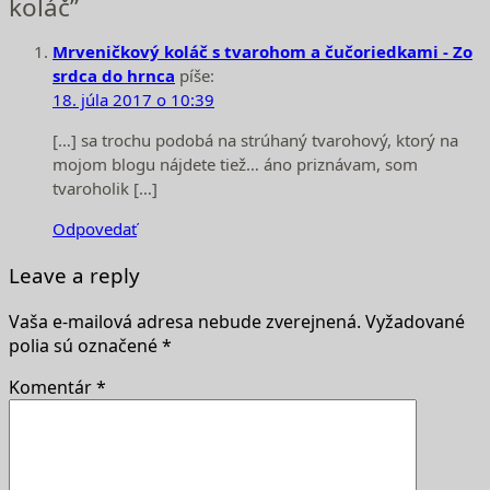
koláč”
Mrveničkový koláč s tvarohom a čučoriedkami - Zo
srdca do hrnca
píše:
18. júla 2017 o 10:39
[…] sa trochu podobá na strúhaný tvarohový, ktorý na
mojom blogu nájdete tiež… áno priznávam, som
tvaroholik […]
Odpovedať
Leave a reply
Vaša e-mailová adresa nebude zverejnená.
Vyžadované
polia sú označené
*
Komentár
*