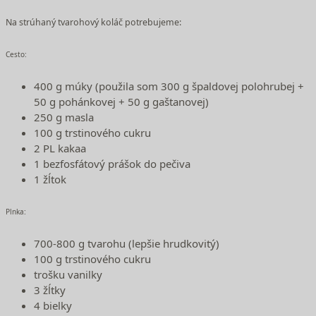
Na strúhaný tvarohový koláč potrebujeme:
Cesto:
400 g múky (použila som 300 g špaldovej polohrubej +
50 g pohánkovej + 50 g gaštanovej)
250 g masla
100 g trstinového cukru
2 PL kakaa
1 bezfosfátový prášok do pečiva
1 žĺtok
Plnka:
700-800 g tvarohu (lepšie hrudkovitý)
100 g trstinového cukru
trošku vanilky
3 žĺtky
4 bielky