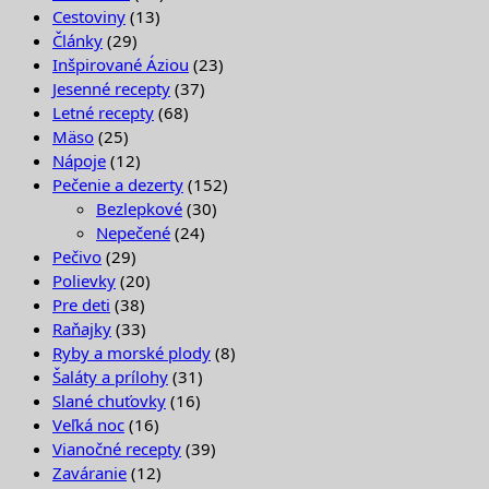
Cestoviny
(13)
Články
(29)
Inšpirované Áziou
(23)
Jesenné recepty
(37)
Letné recepty
(68)
Mäso
(25)
Nápoje
(12)
Pečenie a dezerty
(152)
Bezlepkové
(30)
Nepečené
(24)
Pečivo
(29)
Polievky
(20)
Pre deti
(38)
Raňajky
(33)
Ryby a morské plody
(8)
Šaláty a prílohy
(31)
Slané chuťovky
(16)
Veľká noc
(16)
Vianočné recepty
(39)
Zaváranie
(12)