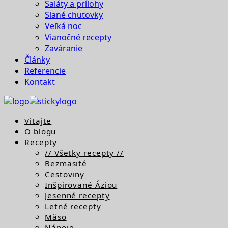
Šaláty a prílohy
Slané chuťovky
Veľká noc
Vianočné recepty
Zaváranie
Články
Referencie
Kontakt
Vitajte
O blogu
Recepty
// Všetky recepty //
Bezmäsité
Cestoviny
Inšpirované Áziou
Jesenné recepty
Letné recepty
Mäso
Nápoje