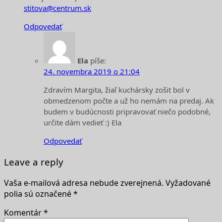
stitova@centrum.sk
Odpovedať
Ela
píše:
24. novembra 2019 o 21:04
Zdravím Margita, žiaľ kuchársky zošit bol v
obmedzenom počte a už ho nemám na predaj. Ak
budem v budúcnosti pripravovať niečo podobné,
určite dám vedieť :) Ela
Odpovedať
Leave a reply
Vaša e-mailová adresa nebude zverejnená.
Vyžadované
polia sú označené
*
Komentár
*