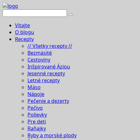
Vitajte
O blogu
Recepty
// Všetky recepty //
Bezmäsité
Cestoviny
Inšpirované Áziou
Jesenné recepty
Letné recepty
Mäso
Nápoje
Pečenie a dezerty
Pečivo
Polievky
Pre deti
Raňajky
Ryby a morské plody