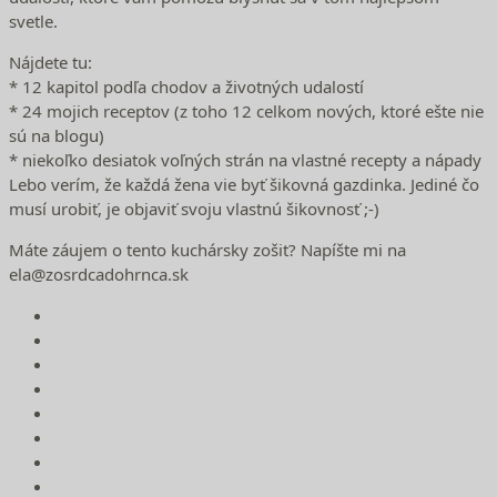
svetle.
Nájdete tu:
* 12 kapitol podľa chodov a životných udalostí
* 24 mojich receptov (z toho 12 celkom nových, ktoré ešte nie
sú na blogu)
* niekoľko desiatok voľných strán na vlastné recepty a nápady
Lebo verím, že každá žena vie byť šikovná gazdinka. Jediné čo
musí urobiť, je objaviť svoju vlastnú šikovnosť ;-)
Máte záujem o tento kuchársky zošit? Napíšte mi na
ela@zosrdcadohrnca.sk