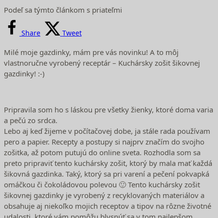
Podeľ sa týmto článkom s priateľmi
Share
Tweet
Milé moje gazdinky, mám pre vás novinku! A to môj
vlastnoručne vyrobený receptár – Kuchársky zošit šikovnej
gazdinky! :-)
Pripravila som ho s láskou pre všetky žienky, ktoré doma varia
a pečú zo srdca.
Lebo aj keď žijeme v počítačovej dobe, ja stále rada používam
pero a papier. Recepty a postupy si najprv značím do svojho
zošitka, až potom putujú do online sveta. Rozhodla som sa
preto pripraviť tento kuchársky zošit, ktorý by mala mať každá
šikovná gazd
inka. Taký, ktorý sa pri varení a pečení pokvapká
omáčkou či čokoládovou polevou
🙂
Tento kuchársky zošit
šikovnej gazdinky je vyrobený z recyklovaných materiálov a
obsahuje aj niekoľko mojich receptov a tipov na rôzne životné
udalosti, ktoré vám pomôžu blysnúť sa v tom najlepšom