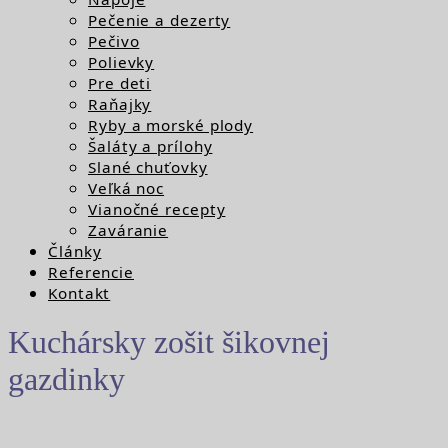
Pečenie a dezerty
Pečivo
Polievky
Pre deti
Raňajky
Ryby a morské plody
Šaláty a prílohy
Slané chuťovky
Veľká noc
Vianočné recepty
Zaváranie
Články
Referencie
Kontakt
Kuchársky zošit šikovnej
gazdinky