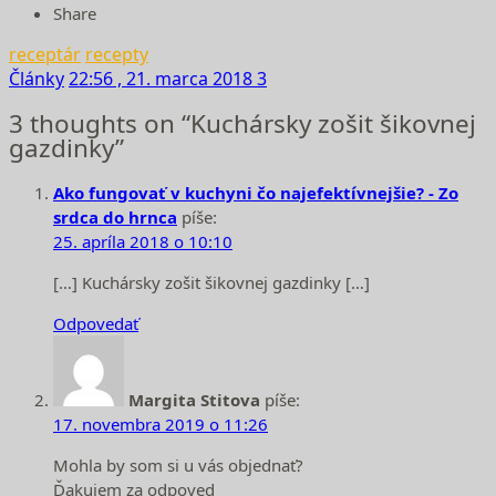
Share
receptár
recepty
Články
22:56 , 21. marca 2018
3
3 thoughts on “Kuchársky zošit šikovnej
gazdinky”
Ako fungovať v kuchyni čo najefektívnejšie? - Zo
srdca do hrnca
píše:
25. apríla 2018 o 10:10
[…] Kuchársky zošit šikovnej gazdinky […]
Odpovedať
Margita Stitova
píše:
17. novembra 2019 o 11:26
Mohla by som si u vás objednať?
Ďakujem za odpoved