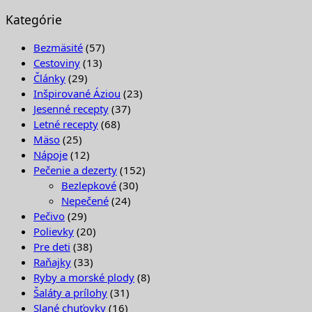
Kategórie
Bezmäsité
(57)
Cestoviny
(13)
Články
(29)
Inšpirované Áziou
(23)
Jesenné recepty
(37)
Letné recepty
(68)
Mäso
(25)
Nápoje
(12)
Pečenie a dezerty
(152)
Bezlepkové
(30)
Nepečené
(24)
Pečivo
(29)
Polievky
(20)
Pre deti
(38)
Raňajky
(33)
Ryby a morské plody
(8)
Šaláty a prílohy
(31)
Slané chuťovky
(16)