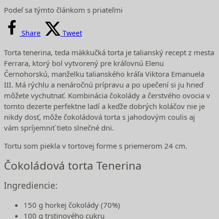
Podeľ sa týmto článkom s priateľmi
Share
Tweet
Torta tenerina, teda mäkkučká torta je talianský recept z mesta
Ferrara, ktorý bol vytvorený pre kráľovnú Elenu
Černohorskú, manželku talianského kráľa Viktora Emanuela
III. Má rýchlu a nenáročnú prípravu a po upečení si ju hneď
môžete vychutnať. Kombinácia čokolády a čerstvého ovocia v
tomto dezerte perfektne ladí a keďže dobrých koláčov nie je
nikdy dosť, môže čokoládová torta s jahodovým coulis aj
vám spríjemniť tieto slnečné dni.
Tortu som piekla v tortovej forme s priemerom 24 cm.
Čokoládová torta Tenerina
Ingrediencie:
150 g horkej čokolády (70%)
100 g trstinového cukru