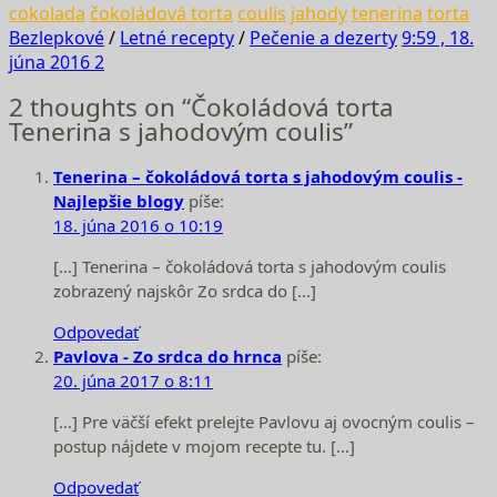
cokolada
čokoládová torta
coulis
jahody
tenerina
torta
Bezlepkové
/
Letné recepty
/
Pečenie a dezerty
9:59 , 18.
júna 2016
2
2 thoughts on “Čokoládová torta
Tenerina s jahodovým coulis”
Tenerina – čokoládová torta s jahodovým coulis -
Najlepšie blogy
píše:
18. júna 2016 o 10:19
[…] Tenerina – čokoládová torta s jahodovým coulis
zobrazený najskôr Zo srdca do […]
Odpovedať
Pavlova - Zo srdca do hrnca
píše:
20. júna 2017 o 8:11
[…] Pre väčší efekt prelejte Pavlovu aj ovocným coulis –
postup nájdete v mojom recepte tu. […]
Odpovedať