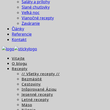
Šaláty a prílohy
Slané chuťovky
Veľká noc
Vianočné recepty
Zaváranie
Články
Referencie
Kontakt
Vitajte
O blogu
Recepty
// Všetky recepty //
Bezmäsité
Cestoviny
Inšpirované Áziou
Jesenné recepty
Letné recepty
Mäso
Nápoje