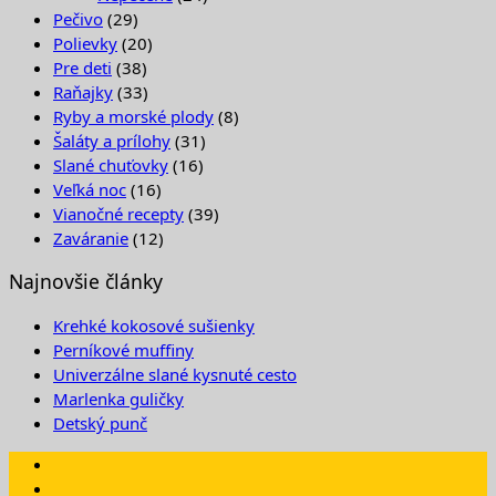
Pečivo
(29)
Polievky
(20)
Pre deti
(38)
Raňajky
(33)
Ryby a morské plody
(8)
Šaláty a prílohy
(31)
Slané chuťovky
(16)
Veľká noc
(16)
Vianočné recepty
(39)
Zaváranie
(12)
Najnovšie články
Krehké kokosové sušienky
Perníkové muffiny
Univerzálne slané kysnuté cesto
Marlenka guličky
Detský punč