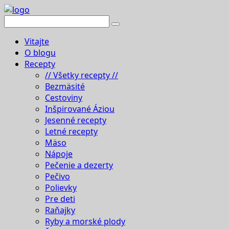
Vitajte
O blogu
Recepty
// Všetky recepty //
Bezmäsité
Cestoviny
Inšpirované Áziou
Jesenné recepty
Letné recepty
Mäso
Nápoje
Pečenie a dezerty
Pečivo
Polievky
Pre deti
Raňajky
Ryby a morské plody