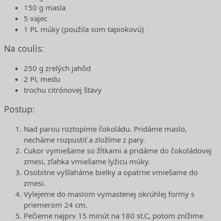
150 g masla
5 vajec
1 PL múky (použila som tapiokovú)
Na coulis:
250 g zrelých jahôd
2 PL medu
trochu citrónovej šťavy
Postup:
Nad parou roztopíme čokoládu. Pridáme maslo,
necháme rozpustiť a zložíme z pary.
Cukor vymiešame so žĺtkami a pridáme do čokoládovej
zmesi, zľahka vmiešame lyžicu múky.
Osobitne vyšľaháme bielky a opatrne vmiešame do
zmesi.
Vylejeme do maslom vymastenej okrúhlej formy s
priemerom 24 cm.
Pečieme najprv 15 minút na 180 st.C, potom znížime