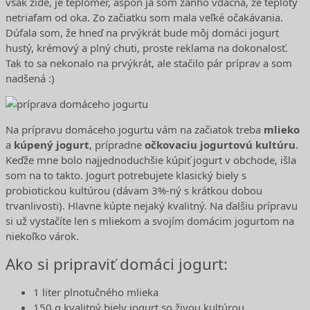
však zíde, je teplomer, aspoň ja som zaňho vďačná, že teploty
netriafam od oka. Zo začiatku som mala veľké očakávania.
Dúfala som, že hneď na prvýkrát bude môj domáci jogurt
hustý, krémový a plný chuti, proste reklama na dokonalosť.
Tak to sa nekonalo na prvýkrát, ale stačilo pár príprav a som
nadšená :)
Na prípravu domáceho jogurtu vám na začiatok treba
mlieko
a
kúpený jogurt
, prípradne
očkovaciu jogurtovú kultúru
.
Keďže mne bolo najjednoduchšie kúpiť jogurt v obchode, išla
som na to takto. Jogurt potrebujete klasický biely s
probiotickou kultúrou (dávam 3%-ný s krátkou dobou
trvanlivosti). Hlavne kúpte nejaký kvalitný. Na ďalšiu prípravu
si už vystačíte len s mliekom a svojím domácim jogurtom na
niekoľko várok.
Ako si pripraviť domáci jogurt:
1 liter plnotučného mlieka
150 g kvalitný biely jogurt so živou kultúrou