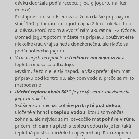
dávku dodržala podľa receptu (150 g jogurtu na liter
mlieka).
Postupne som si odsledovala, že na ďalšie prípravy mi
stačí 150 g domáceho jogurtu aj na 2 litre mlieka. To je
aj dávka, ktorú robím a vydrží nám akurát na 1-2 týždne.
Domáci jogurt potom môžete na prípravu používať ešte
niekoľkokrát, vraj sa nedá donekonečna, ale riaďte sa
podľa hotového jogurtu.
Vo viacerých receptoch sa
teplomer ani nepoužíva
a
teplota mlieka sa odhaduje.
Myslím, že to nie je zlý nápad, ja však preferujem mať
prípravu pod kontrolou, aby som vedela, prečo sa mi to
(ne)podarilo.
Udržať teplotu okolo 50°C
je pre výslednú konzistenciu
jogurtu dôležité.
Skúšala som nechať poháre
prikryté pod dekou
,
uložené
v hrnci s teplou vodou
, ktorú som občas
zohriala, ale najviac sa mi osvedčilo mať
poháre v rúre,
pričom ich dám na plech s teplou vodou (to je len taká
teplotná poistka, môžete to aj vynechať). Rúru zapnem