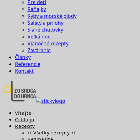
Pre deti
Raňajky
Ryby a morské plody
Šaláty a prílohy
Slané chuťovky
Veľká noc
Vianočné recepty
Zaváranie
Články
Referencie
Kontakt
Vitajte
O blogu
Recepty
// Všetky recepty //
Bezmäsité