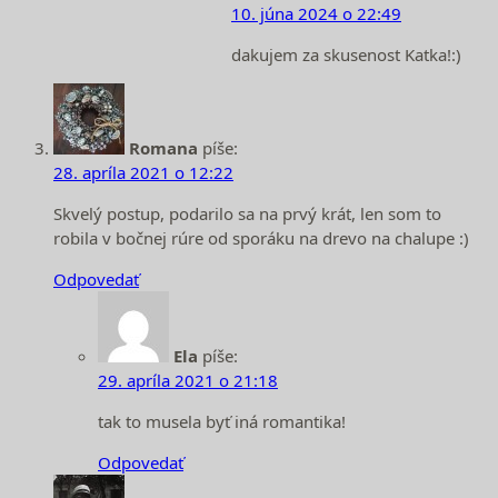
10. júna 2024 o 22:49
dakujem za skusenost Katka!:)
Romana
píše:
28. apríla 2021 o 12:22
Skvelý postup, podarilo sa na prvý krát, len som to
robila v bočnej rúre od sporáku na drevo na chalupe :)
Odpovedať
Ela
píše:
29. apríla 2021 o 21:18
tak to musela byť iná romantika!
Odpovedať