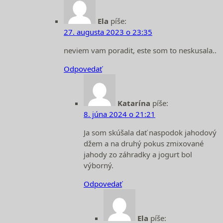
Ela
píše:
27. augusta 2023 o 23:35
neviem vam poradit, este som to neskusala..
Odpovedať
Katarína
píše:
8. júna 2024 o 21:21
Ja som skúšala dať naspodok jahodový
džem a na druhý pokus zmixované
jahody zo záhradky a jogurt bol
výborný.
Odpovedať
Ela
píše: