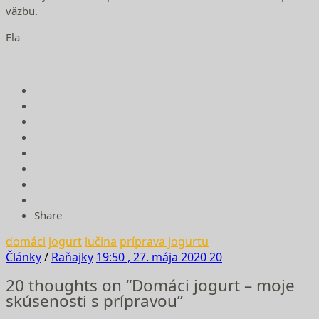
väzbu.
Ela
Share
domáci
jogurt
lučina
príprava jogurtu
Články
/
Raňajky
19:50 , 27. mája 2020
20
20 thoughts on “Domáci jogurt – moje
skúsenosti s prípravou”