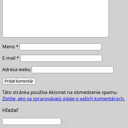
Meno
*
E-mail
*
Adresa webu
Táto stránka používa Akismet na obmedzenie spamu.
Zistite, ako sa spracovávajú údaje o vašich komentároch.
Hľadať