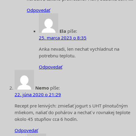
Odpovedať
Ela
píše:
25. marca 2023 o 8:35
Anka nevadi, len nechat vychladnut na
potrebnu teplotu.
Odpovedať
Nemo
píše:
22. júna 2020 o 21:29
Recept pre lenivých: zmiešať jogurt s UHT plnotučným
mliekom, naliať do pohárov a nechať v rovnakej teplote
okolo 45 stupňov cca 6 hodín.
Odpovedať