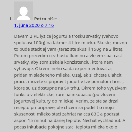
Petra
píše:
1. júna 2020 o 7:16
Davam 2 PL lyzice jogurtu a trosku srvatky (vahovo
spolu asi 100g) na takmer 4 litre mlieka. Skuste, mozno
to bude stacit aj vam (teraz ste skusili 150g na 2 litre).
Potom precedim cez hustu tkaninu a vlejem spat cast
srvatky, aby som ziskala konzistenciu, ktora nam
vyhovuje. Okrem ineho sa da experimentovat aj
pridanim sladeneho mlieka. Ozaj, ak si chcete ulahcit
pracu, mozete si pripravit jogurt v tzv pomalom hrnci,
ktore su uz dostupne na SK trhu. Okrem toho vyuzivam
funkciu v elektrickej rure na inkubaciu (po vlozeni
jogurtovej kultury do mlieka). Verim, ze ste sa drzali
receptu pri priprave, ale chcem sa podelit o moju
skusenost: mlieko staci zahriat na cca 83C a podrzat
aspon 15 minut na danej teplote. Nechat vychladnut. A
pocas inkubacie pokojne staci teplota mlieka okolo