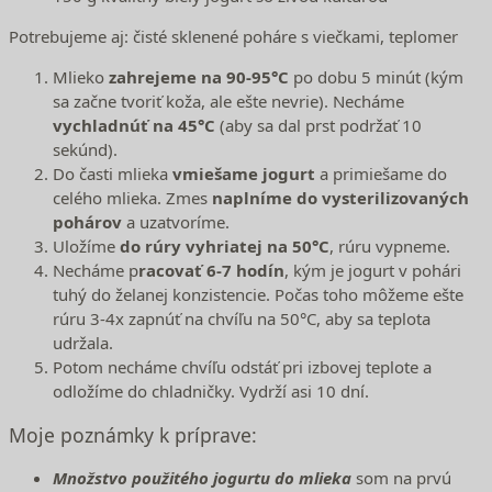
Potrebujeme aj: čisté sklenené poháre s viečkami, teplomer
Mlieko
zahrejeme na 90-95°C
po dobu 5 minút (kým
sa začne tvoriť koža, ale ešte nevrie). Necháme
vychladnúť na 45°C
(aby sa dal prst podržať 10
sekúnd).
Do časti mlieka
vmiešame jogurt
a primiešame do
celého mlieka. Zmes
naplníme do vysterilizovaných
pohárov
a uzatvoríme.
Uložíme
do rúry vyhriatej na 50°C
, rúru vypneme.
Necháme p
racovať 6-7 hodín
, kým je jogurt v pohári
tuhý do želanej konzistencie. Počas toho môžeme ešte
rúru 3-4x zapnúť na chvíľu na 50°C, aby sa teplota
udržala.
Potom necháme chvíľu odstáť pri izbovej teplote a
odložíme do chladničky. Vydrží asi 10 dní.
Moje poznámky k príprave:
Množstvo použitého jogurtu do mlieka
som na prvú