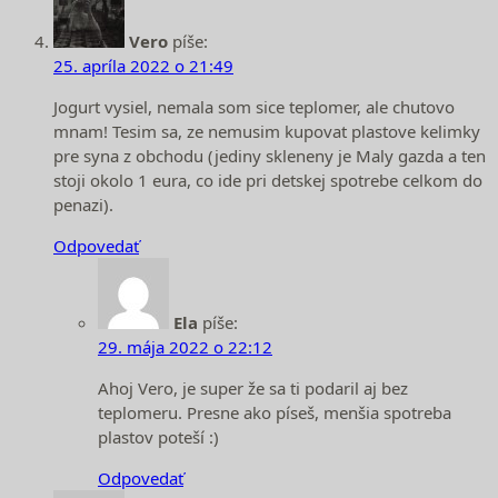
Vero
píše:
25. apríla 2022 o 21:49
Jogurt vysiel, nemala som sice teplomer, ale chutovo
mnam! Tesim sa, ze nemusim kupovat plastove kelimky
pre syna z obchodu (jediny skleneny je Maly gazda a ten
stoji okolo 1 eura, co ide pri detskej spotrebe celkom do
penazi).
Odpovedať
Ela
píše:
29. mája 2022 o 22:12
Ahoj Vero, je super že sa ti podaril aj bez
teplomeru. Presne ako píseš, menšia spotreba
plastov poteší :)
Odpovedať