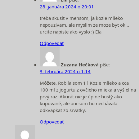
28. januára 2024 o 20:01
treba skusit v mensom, ja kozie mlieko
nepouzivam, ale myslim ze moze byt ok…
urcite napiste ako vyslo :) Ela
Odpovedať
Zuzana Hečková
píše:
3. februára 2024 o 1:14
Môžete. Robila som 1 l Kozie mlieko a cca
100 ml z jogurtu z ovčieho mlieka a vyšiel na
prvý raz. Akurát nie je úplne hustý ako
kupované, ale ani som ho nechávala
odkvapkat zo srvatky.
Odpovedať