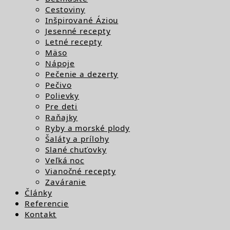
Cestoviny
Inšpirované Áziou
Jesenné recepty
Letné recepty
Mäso
Nápoje
Pečenie a dezerty
Pečivo
Polievky
Pre deti
Raňajky
Ryby a morské plody
Šaláty a prílohy
Slané chuťovky
Veľká noc
Vianočné recepty
Zaváranie
Články
Referencie
Kontakt