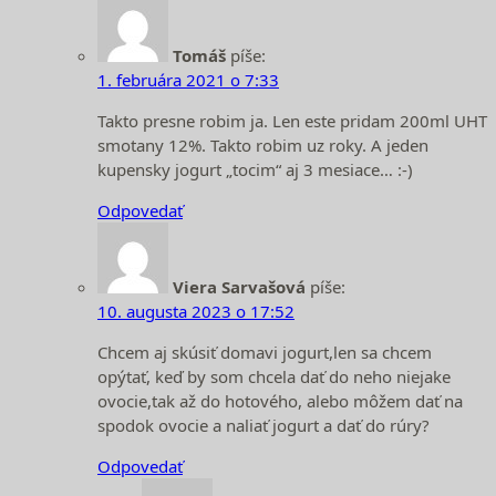
Tomáš
píše:
1. februára 2021 o 7:33
Takto presne robim ja. Len este pridam 200ml UHT
smotany 12%. Takto robim uz roky. A jeden
kupensky jogurt „tocim“ aj 3 mesiace… :-)
Odpovedať
Viera Sarvašová
píše:
10. augusta 2023 o 17:52
Chcem aj skúsiť domavi jogurt,len sa chcem
opýtať, keď by som chcela dať do neho niejake
ovocie,tak až do hotového, alebo môžem dať na
spodok ovocie a naliať jogurt a dať do rúry?
Odpovedať