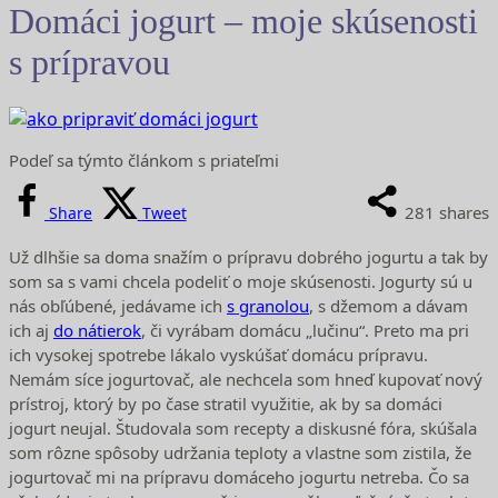
Domáci jogurt – moje skúsenosti
s prípravou
Podeľ sa týmto článkom s priateľmi
281
shares
Share
Tweet
Už dlhšie sa doma snažím o prípravu dobrého jogurtu a tak by
som sa s vami chcela podeliť o moje skúsenosti. Jogurty sú u
nás obľúbené, jedávame ich
s granolou
, s džemom a dávam
ich aj
do nátierok
, či vyrábam domácu „lučinu“. Preto ma pri
ich vysokej spotrebe lákalo vyskúšať domácu prípravu.
Nemám síce jogurtovač, ale nechcela som hneď kupovať nový
prístroj, ktorý by po čase stratil využitie, ak by sa domáci
jogurt neujal. Študovala som recepty a diskusné fóra, skúšala
som rôzne spôsoby udržania teploty a vlastne som zistila, že
jogurtovač mi na prípravu domáceho jogurtu netreba. Čo sa