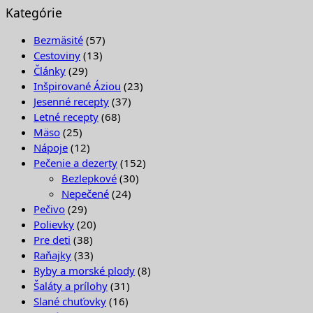
Kategórie
Bezmäsité
(57)
Cestoviny
(13)
Články
(29)
Inšpirované Áziou
(23)
Jesenné recepty
(37)
Letné recepty
(68)
Mäso
(25)
Nápoje
(12)
Pečenie a dezerty
(152)
Bezlepkové
(30)
Nepečené
(24)
Pečivo
(29)
Polievky
(20)
Pre deti
(38)
Raňajky
(33)
Ryby a morské plody
(8)
Šaláty a prílohy
(31)
Slané chuťovky
(16)