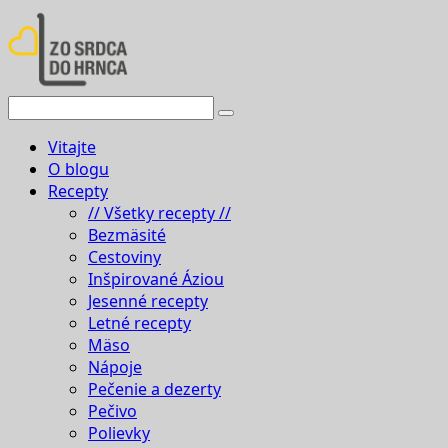
Vitajte
O blogu
Recepty
// Všetky recepty //
Bezmäsité
Cestoviny
Inšpirované Áziou
Jesenné recepty
Letné recepty
Mäso
Nápoje
Pečenie a dezerty
Pečivo
Polievky