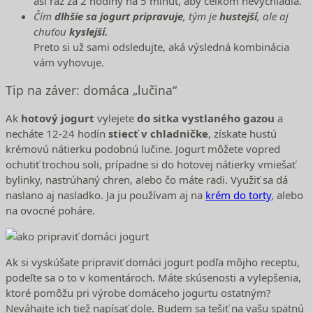
asi raz za 2 hodiny na 5 minút, aby celkom nevychladla.
Čím
dlhšie sa jogurt pripravuje
, tým je
hustejší
, ale aj
chuťou
kyslejší.
Preto si už sami odsledujte, aká výsledná kombinácia
vám vyhovuje.
Tip na záver: domáca „lučina“
Ak
hotový jogurt
vylejete
do sitka vystlaného gazou
a
necháte 12-24 hodín
stiecť v chladničke
, získate hustú
krémovú nátierku podobnú lučine. Jogurt môžete vopred
ochutiť trochou soli, prípadne si do hotovej nátierky vmiešať
bylinky, nastrúhaný chren, alebo čo máte radi. Využiť sa dá
naslano aj nasladko. Ja ju používam aj na
krém do torty
, alebo
na ovocné poháre.
Ak si vyskúšate pripraviť domáci jogurt podľa môjho receptu,
podeľte sa o to v komentároch. Máte skúsenosti a vylepšenia,
ktoré pomôžu pri výrobe domáceho jogurtu ostatným?
Neváhajte ich tiež napísať dole. Budem sa tešiť na vašu spätnú