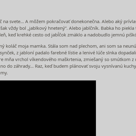
oláč na svete… A môžem pokračovať donekonečna. Alebo aký prívla
ak vždy bol „jablkový hnetený“. Alebo jablčník. Babka ho piekla t
ý deň, keď krehké cesto od jabĺčok zmäklo a nadobudlo jemnú pišk
ený koláč moja mamka. Stála som nad plechom, ani som sa neunúval
ek, z jabloní padalo farebné lístie a lenivé lúče slnka dopadali
pre mňa vrchol víkendového maškrtenia, zmiešaný so smútkom z n
kno do záhrady… Raz, keď budem plánovať svoju vysnívanú kuchyň
imy.