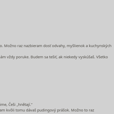
šilo. Možno raz nazbieram dosť odvahy, myšlienok a kuchynských
mám vždy poruke. Budem sa tešiť, ak niekedy vyskúšaš. Všetko
me, Češi „hnětají.“
y tam kvôli tomu dávaš pudingový prášok. Možno to raz