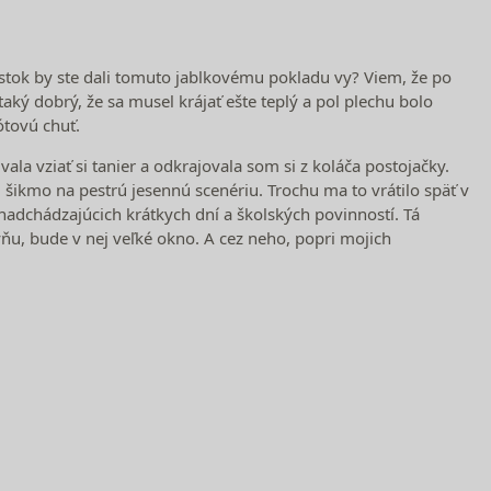
stok by ste dali tomuto jablkovému pokladu vy? Viem, že po
aký dobrý, že sa musel krájať ešte teplý a pol plechu bolo
ótovú chuť.
a vziať si tanier a odkrajovala som si z koláča postojačky.
 šikmo na pestrú jesennú scenériu. Trochu ma to vrátilo späť v
adchádzajúcich krátkych dní a školských povinností. Tá
u, bude v nej veľké okno. A cez neho, popri mojich