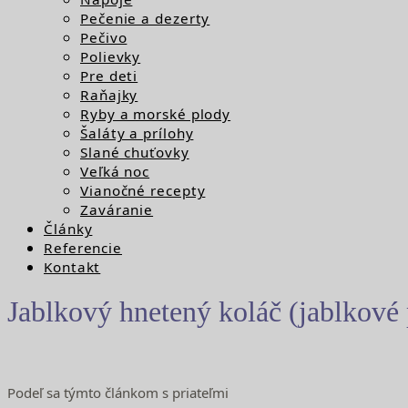
Pečenie a dezerty
Pečivo
Polievky
Pre deti
Raňajky
Ryby a morské plody
Šaláty a prílohy
Slané chuťovky
Veľká noc
Vianočné recepty
Zaváranie
Články
Referencie
Kontakt
Jablkový hnetený koláč (jablkové 
Podeľ sa týmto článkom s priateľmi