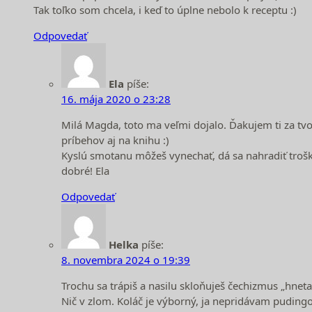
Tak toľko som chcela, i keď to úplne nebolo k receptu :)
Odpovedať
Ela
píše:
16. mája 2020 o 23:28
Milá Magda, toto ma veľmi dojalo. Ďakujem ti za tv
príbehov aj na knihu :)
Kyslú smotanu môžeš vynechať, dá sa nahradiť trošk
dobré! Ela
Odpovedať
Helka
píše:
8. novembra 2024 o 19:39
Trochu sa trápiš a nasilu skloňuješ čechizmus „hneta
Nič v zlom. Koláč je výborný, ja nepridávam puding