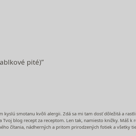
ablkové pité)”
ím kyslú smotanu kvôli alergii. Zdá sa mi tam dosť dôležitá a ra
tala Tvoj blog recept za receptom. Len tak, namiesto knižky. Máš
ekného čítania, nádherných a pritom prirodzených fotiek a všetky tie