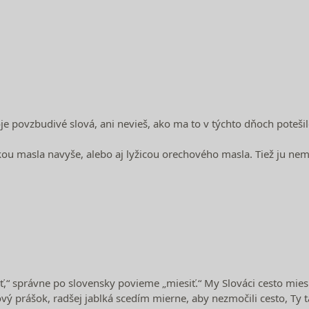
oje povzbudivé slová, ani nevieš, ako ma to v týchto dňoch pote
ou masla navyše, alebo aj lyžicou orechového masla. Tiež ju ne
ť,“ správne po slovensky povieme „miesiť.“ My Slováci cesto miesi
ový prášok, radšej jablká scedím mierne, aby nezmočili cesto, T