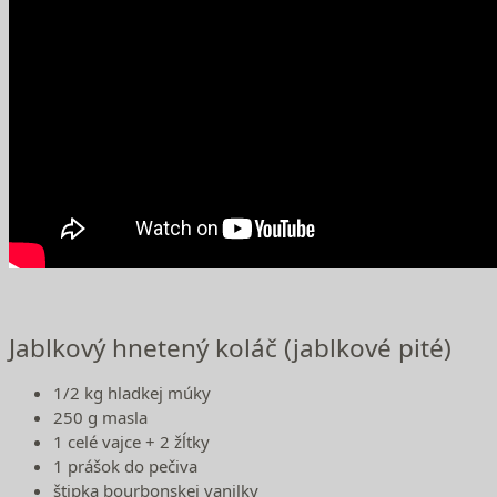
Jablkový hnetený koláč (jablkové pité)
1/2 kg hladkej múky
250 g masla
1 celé vajce + 2 žĺtky
1 prášok do pečiva
štipka bourbonskej vanilky