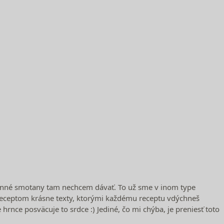
stlinné smotany tam nechcem dávať. To už sme v inom type
 k receptom krásne texty, ktorými každému receptu vdýchneš
 hrnce posväcuje to srdce :) Jediné, čo mi chýba, je preniesť toto