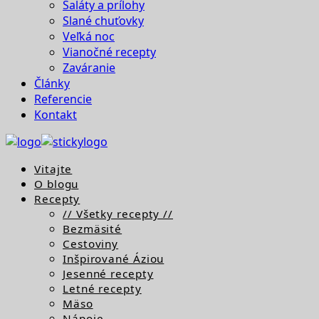
Šaláty a prílohy
Slané chuťovky
Veľká noc
Vianočné recepty
Zaváranie
Články
Referencie
Kontakt
Vitajte
O blogu
Recepty
// Všetky recepty //
Bezmäsité
Cestoviny
Inšpirované Áziou
Jesenné recepty
Letné recepty
Mäso
Nápoje