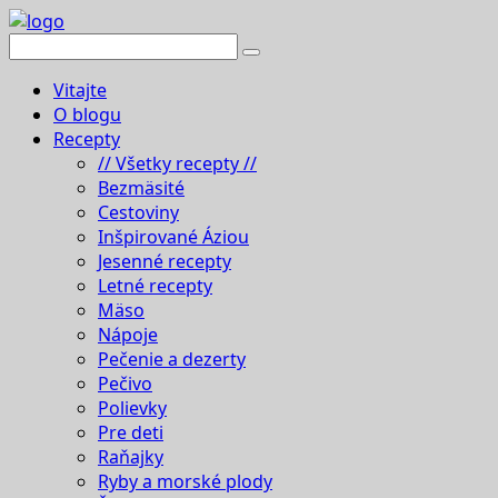
Vitajte
O blogu
Recepty
// Všetky recepty //
Bezmäsité
Cestoviny
Inšpirované Áziou
Jesenné recepty
Letné recepty
Mäso
Nápoje
Pečenie a dezerty
Pečivo
Polievky
Pre deti
Raňajky
Ryby a morské plody