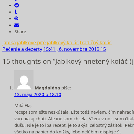
Share
jablká
jablkové pité
jablkový koláč
tradičný koláč
Pečenie a dezerty
15:41 , 6. novembra 2019
15
15 thoughts on “Jablkový hnetený koláč (j
Magdaléna
píše:
13. mája 2020 o 18:10
Milá Ela,
recept som ešte neskúšala. Ešte totiž neviem, čím nahrad
varenia aj chutí. Ale iné som chcela. Včera v noci som čí
dušu. Nie je to iba recept, je to akýsi celostný zážitok. P
všetko na papier do knižky, lebo neľúbim displeje :).