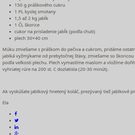
150 g práškového cukru
1 PL kyslej smotany
1,5 až 2 kg jabĺk
1 ČL škorice
cukor na prisladenie jabĺk (podľa chuti)
plech 30×40 cm
Múku zmiešame s práškom do pečiva a cukrom, pridáme ostatné
jablká vyžmýkame od prebytočnej šťavy, zmiešame so škoricou a 
podľa veľkosti plechu. Plech vymastíme maslom a vložíme doňho
vyhriatej rúre na 200 st. C dozlatista (20-30 minút).
Ak vyskúšate jablkový hnetený koláč, prezývaný tiež jablkové p
Ela