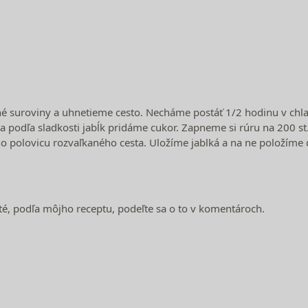
 suroviny a uhnetieme cesto. Necháme postáť 1/2 hodinu v chla
podľa sladkosti jabĺk pridáme cukor. Zapneme si rúru na 200 st.
 polovicu rozvaľkaného cesta. Uložíme jablká a na ne položíme 
ité, podľa môjho receptu, podeľte sa o to v komentároch.