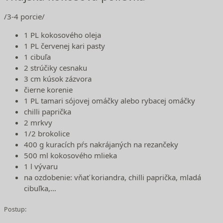
/3-4 porcie/
1 PL kokosového oleja
1 PL červenej kari pasty
1 cibuľa
2 strúčiky cesnaku
3 cm kúsok zázvora
čierne korenie
1 PL tamari sójovej omáčky alebo rybacej omáčky
chilli paprička
2 mrkvy
1/2 brokolice
400 g kuracích pŕs nakrájaných na rezančeky
500 ml kokosového mlieka
1 l vývaru
na ozdobenie: vňať koriandra, chilli paprička, mladá
cibuľka,…
Postup: