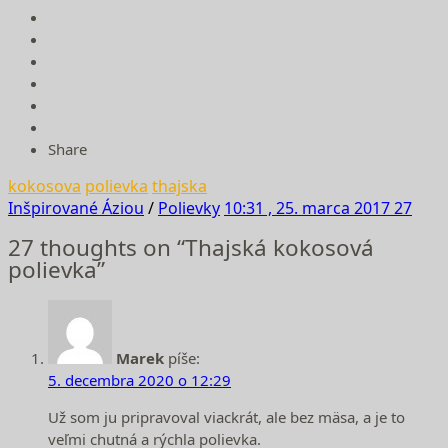
Share
kokosova
polievka
thajska
Inšpirované Áziou
/
Polievky
10:31 , 25. marca 2017
27
27 thoughts on “Thajská kokosová
polievka”
Marek
píše:
5. decembra 2020 o 12:29
Už som ju pripravoval viackrát, ale bez mäsa, a je to
veľmi chutná a rýchla polievka.