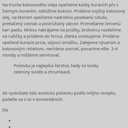
Na troche kokosového oleja opečieme kúsky kuracích pŕs s
čiernym korením, odložíme bokom. Pridáme zvyšný kokosový
olej, na ktorom opečieme nadrobno posekanú cibuľu,
pretlačený cesnak a postrúhaný zázvor. Primiešame červenú
kari pastu. Mrkvu nakrájame na prúžky, brokolicu rozdelíme
na ružičky a pridáme do hrnca, zľahka orestujeme. Pridáme
opečené kuracie prsia, sójovú omáčku. Zalejeme vývarom a
kokosovým mliekom, necháme zovrieť, povaríme ešte 3-4
minúty a môžeme servírovať.
Polievka je najlepšia čerstvá, kedy sú kúsky
zeleniny svieže a chrumkavé.
Ak vyskúšate túto exotickú polievku podľa môjho receptu,
podeľte sa o to v komentároch.
Ela