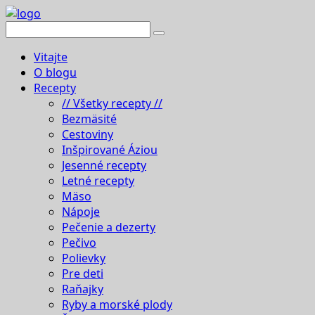
Vitajte
O blogu
Recepty
// Všetky recepty //
Bezmäsité
Cestoviny
Inšpirované Áziou
Jesenné recepty
Letné recepty
Mäso
Nápoje
Pečenie a dezerty
Pečivo
Polievky
Pre deti
Raňajky
Ryby a morské plody