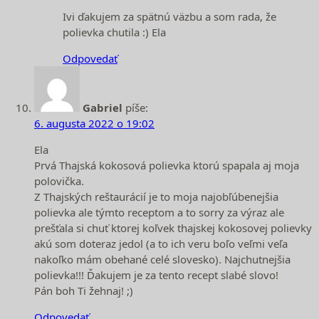
Ivi ďakujem za spätnú väzbu a som rada, že
polievka chutila :) Ela
Odpovedať
Gabriel
píše:
6. augusta 2022 o 19:02
Ela
Prvá Thajská kokosová polievka ktorú spapala aj moja
polovička.
Z Thajských reštaurácií je to moja najobľúbenejšia
polievka ale týmto receptom a to sorry za výraz ale
prešťala si chuť ktorej koľvek thajskej kokosovej polievky
akú som doteraz jedol (a to ich veru boľo veľmi veľa
nakoľko mám obehané celé slovesko). Najchutnejšia
polievka!!! Ďakujem je za tento recept slabé slovo!
Pán boh Ti žehnaj! ;)
Odpovedať