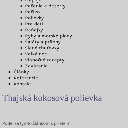
Pečenie a dezerty
Pečivo
Polievky
Pre deti
Raňajky
Ryby a morské plody
Šaláty a prílohy
Slané chuťovky
Veľká noc
Vianočné recepty
Zaváranie
Články
Referencie
Kontakt
Thajská kokosová polievka
Podeľ sa týmto článkom s priateľmi