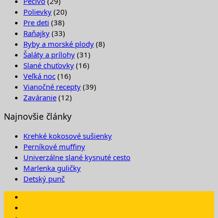
Pečivo
(29)
Polievky
(20)
Pre deti
(38)
Raňajky
(33)
Ryby a morské plody
(8)
Šaláty a prílohy
(31)
Slané chuťovky
(16)
Veľká noc
(16)
Vianočné recepty
(39)
Zaváranie
(12)
Najnovšie články
Krehké kokosové sušienky
Perníkové muffiny
Univerzálne slané kysnuté cesto
Marlenka guličky
Detský punč