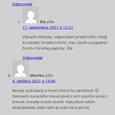
Odpovedať
Ela
píše:
17. septembra 2021 o 12:21
Zdravím Monika, odporúčam pridať chilli, mletý
koriander, limetku/citrón, viac cibule a prípadne
trochu červenej papriky.. Ela
Odpovedať
Monika
píše:
4. októbra 2021 o 14:06
Recept vyskúšaný a hneď sme si ho zamilovali ☺️
Namiesto kuracieho mäsa/vývaru som použila vývar z
kreviet, krevety a bola skvelá. Nabudúce robím
dvojnásobok, bolo nám aj málo tie 4 porcie