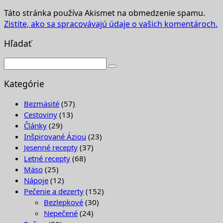
Táto stránka používa Akismet na obmedzenie spamu.
Zistite, ako sa spracovávajú údaje o vašich komentároch.
Hľadať
Kategórie
Bezmäsité
(57)
Cestoviny
(13)
Články
(29)
Inšpirované Áziou
(23)
Jesenné recepty
(37)
Letné recepty
(68)
Mäso
(25)
Nápoje
(12)
Pečenie a dezerty
(152)
Bezlepkové
(30)
Nepečené
(24)