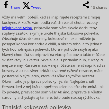
10
shares
Share
Tweet
Vždy ma veľmi poteší, keď sa inšpirujete receptami z mojej
kuchyne. A keďže vám podľa vašich reakcií chutia recepty
inšpirované Áziou
, pripravila som vám skvele dochutený,
štipľavý zážitok, akým je určite thajská kokosová polievka.
Obsahuje úžasné koreniny, kokosové mlieko, môžete ju
posypať kopou koriandra a chilli, a okrem toho je to jedna z
tých hodnotnejších polievok, ktorá v pohode zasýti aj ako
hlavný chod. Dá sa pripraviť na viac spôsobov a takto môžete
skúšať vždy inú verziu. Skvelá je aj s pridaním húb, cukety, či
inej zeleniny. Kuracie mäso v nej môžete zameniť napríklad za
krevety. A ak na záver pridáte uvarené ryžové rezance, máte
postarané o sýte jedlo, ktoré vás však zbytočne nezaťaží.
Okrem toho je príprava polievky rýchla. Najlepšie chutí
čerstvá, keď v nej krátko opečená zelenina ešte chrumká. Tak
čo poviete, presvedčila som vás? Ak áno, pripravte si všetky
suroviny a chystajte aj taniere, toto bude naozaj rýchlovka.
Thajská kokosová polievka