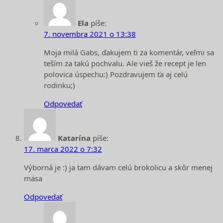
Ela
píše:
7. novembra 2021 o 13:38
Moja milá Gabs, ďakujem ti za komentár, veľmi sa
teším za takú pochvalu. Ale vieš že recept je len
polovica úspechu:) Pozdravujem ťa aj celú
rodinku;)
Odpovedať
Katarína
píše:
17. marca 2022 o 7:32
Výborná je :) ja tam dávam celú brokolicu a skôr menej
mäsa
Odpovedať