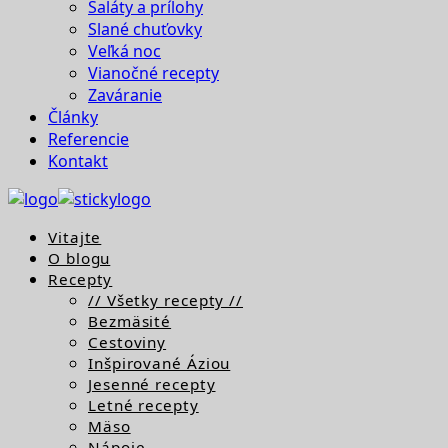
Šaláty a prílohy
Slané chuťovky
Veľká noc
Vianočné recepty
Zaváranie
Články
Referencie
Kontakt
Vitajte
O blogu
Recepty
// Všetky recepty //
Bezmäsité
Cestoviny
Inšpirované Áziou
Jesenné recepty
Letné recepty
Mäso
Nápoje