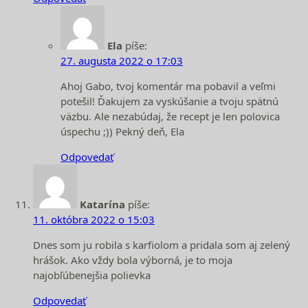
Ela
píše:
27. augusta 2022 o 17:03
Ahoj Gabo, tvoj komentár ma pobavil a veľmi
potešil! Ďakujem za vyskúšanie a tvoju spätnú
väzbu. Ale nezabúdaj, že recept je len polovica
úspechu ;)) Pekný deň, Ela
Odpovedať
Katarína
píše:
11. októbra 2022 o 15:03
Dnes som ju robila s karfiolom a pridala som aj zelený
hrášok. Ako vždy bola výborná, je to moja
najobľúbenejšia polievka
Odpovedať