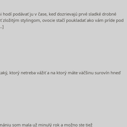
mi hodí podávať ju v čase, keď dozrievajú prvé sladké drobné
 zložitým stylingom, ovocie stačí poukladať ako vám príde pod
…]
aký, ktorý netreba vážiť a na ktorý máte väčšinu surovín hneď
ú mániu som mala už minulý rok a možno ste tiež