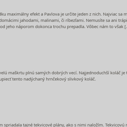
ku maximálny efekt a Pavlova je určite jeden z nich. Najviac sa 
mácimi jahodami, malinami, či ríbezľami. Nemusíte sa ani trápiť
 pod jeho náporom dokonca trochu prepadla. Vôbec nám to však [
elú maškrtu plnú samých dobrých vecí. Najjednoduchší koláč je t
upiecť tento nadýchaný hrnčekový slivkový koláč.
m spriadala tajné tekvicové plány, ako s nimi naložím. Tekvicov