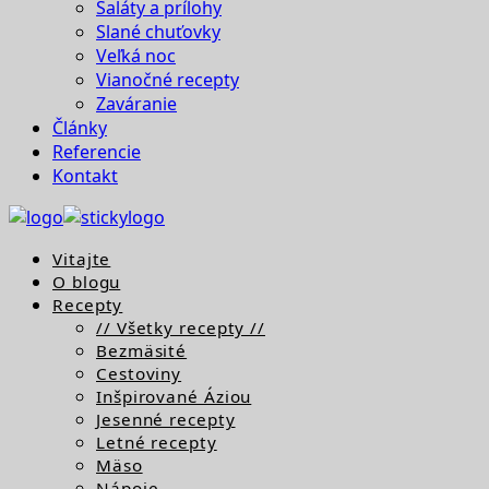
Šaláty a prílohy
Slané chuťovky
Veľká noc
Vianočné recepty
Zaváranie
Články
Referencie
Kontakt
Vitajte
O blogu
Recepty
// Všetky recepty //
Bezmäsité
Cestoviny
Inšpirované Áziou
Jesenné recepty
Letné recepty
Mäso
Nápoje