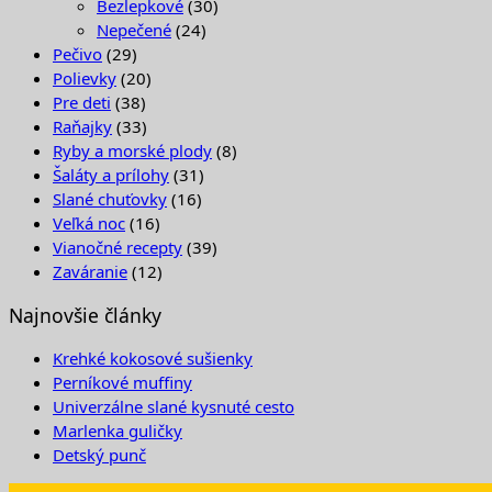
Bezlepkové
(30)
Nepečené
(24)
Pečivo
(29)
Polievky
(20)
Pre deti
(38)
Raňajky
(33)
Ryby a morské plody
(8)
Šaláty a prílohy
(31)
Slané chuťovky
(16)
Veľká noc
(16)
Vianočné recepty
(39)
Zaváranie
(12)
Najnovšie články
Krehké kokosové sušienky
Perníkové muffiny
Univerzálne slané kysnuté cesto
Marlenka guličky
Detský punč