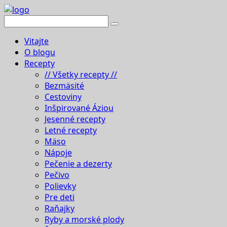
Vitajte
O blogu
Recepty
// Všetky recepty //
Bezmäsité
Cestoviny
Inšpirované Áziou
Jesenné recepty
Letné recepty
Mäso
Nápoje
Pečenie a dezerty
Pečivo
Polievky
Pre deti
Raňajky
Ryby a morské plody