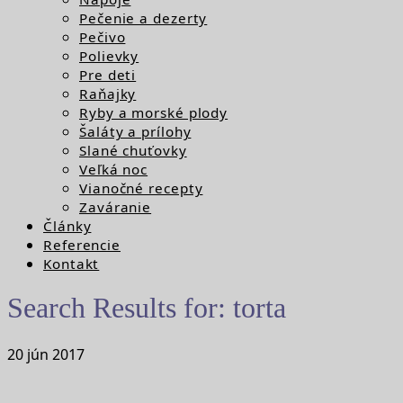
Pečenie a dezerty
Pečivo
Polievky
Pre deti
Raňajky
Ryby a morské plody
Šaláty a prílohy
Slané chuťovky
Veľká noc
Vianočné recepty
Zaváranie
Články
Referencie
Kontakt
Search Results for:
torta
20
jún
2017