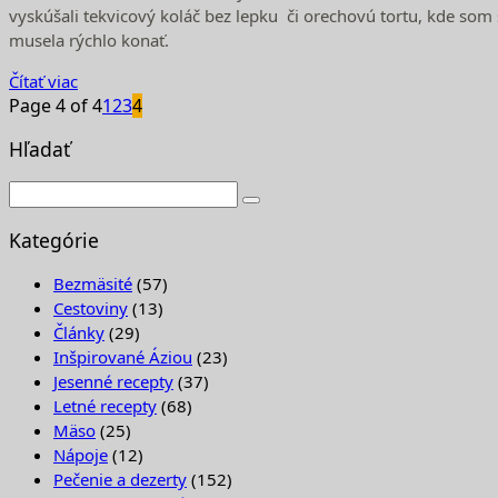
vyskúšali tekvicový koláč bez lepku či orechovú tortu, kde som 
musela rýchlo konať.
Čítať viac
Page 4 of 4
1
2
3
4
Hľadať
Kategórie
Bezmäsité
(57)
Cestoviny
(13)
Články
(29)
Inšpirované Áziou
(23)
Jesenné recepty
(37)
Letné recepty
(68)
Mäso
(25)
Nápoje
(12)
Pečenie a dezerty
(152)