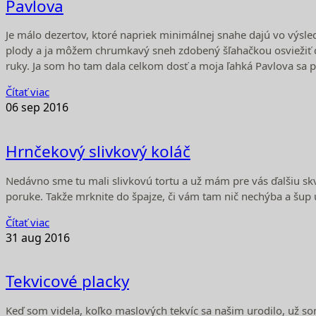
Pavlova
Je málo dezertov, ktoré napriek minimálnej snahe dajú vo výsled
plody a ja môžem chrumkavý sneh zdobený šľahačkou osviežiť do
ruky. Ja som ho tam dala celkom dosť a moja ľahká Pavlova sa
Čítať viac
06
sep
2016
Hrnčekový slivkový koláč
Nedávno sme tu mali slivkovú tortu a už mám pre vás ďalšiu skv
poruke. Takže mrknite do špajze, či vám tam nič nechýba a šup 
Čítať viac
31
aug
2016
Tekvicové placky
Keď som videla, koľko maslových tekvíc sa našim urodilo, už so