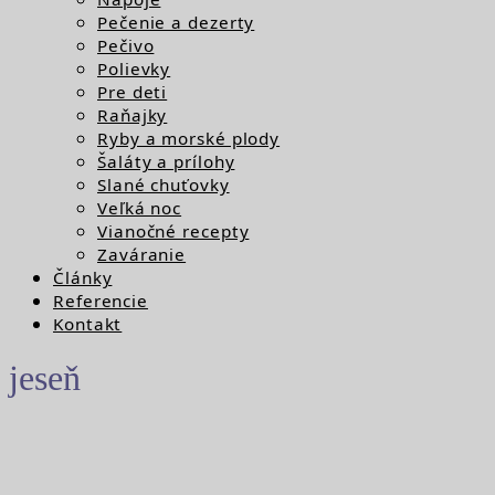
Pečenie a dezerty
Pečivo
Polievky
Pre deti
Raňajky
Ryby a morské plody
Šaláty a prílohy
Slané chuťovky
Veľká noc
Vianočné recepty
Zaváranie
Články
Referencie
Kontakt
jeseň