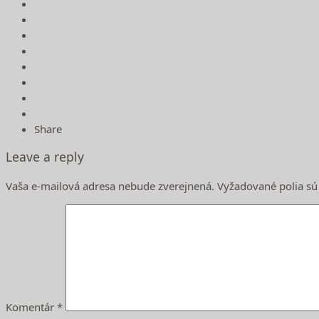
Share
Leave a reply
Vaša e-mailová adresa nebude zverejnená.
Vyžadované polia s
Komentár
*