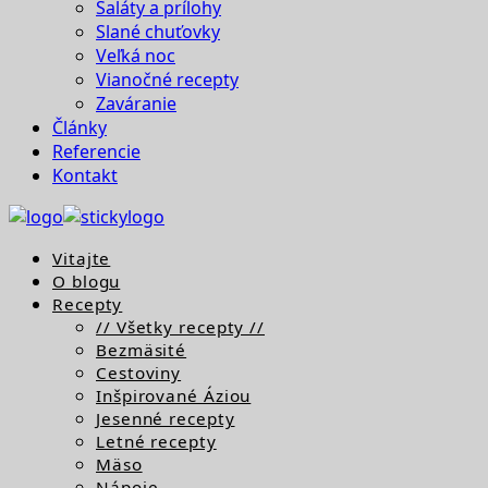
Šaláty a prílohy
Slané chuťovky
Veľká noc
Vianočné recepty
Zaváranie
Články
Referencie
Kontakt
Vitajte
O blogu
Recepty
// Všetky recepty //
Bezmäsité
Cestoviny
Inšpirované Áziou
Jesenné recepty
Letné recepty
Mäso
Nápoje