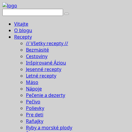
Vitajte
O blogu
Recepty
// Všetky recepty //
Bezmäsité
Cestoviny
Inšpirované Áziou
Jesenné recepty
Letné recepty
Mäso
Nápoje
Pečenie a dezerty
Pečivo
Polievky
Pre deti
Raňajky
Ryby a morské plody