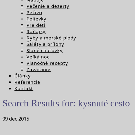
Pečenie a dezerty
Pečivo
Polievky
Pre deti
Raňajky
Ryby a morské plody
Šaláty a prílohy
Slané chuťovky
Veľká noc
Vianočné recepty
Zaváranie
Články
Referencie
Kontakt
Search Results for:
kysnuté cesto
09
dec
2015