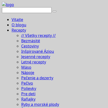
Vitajte
O blogu
Recepty
// Všetky recepty //
Bezmäsité
Cestoviny
Inšpirované Áziou
Jesenné recepty
Letné recepty
Mäso
Nápoje
Pečenie a dezerty
Pečivo
Polievky
Pre deti
Raňajky
Ryby a morské plody