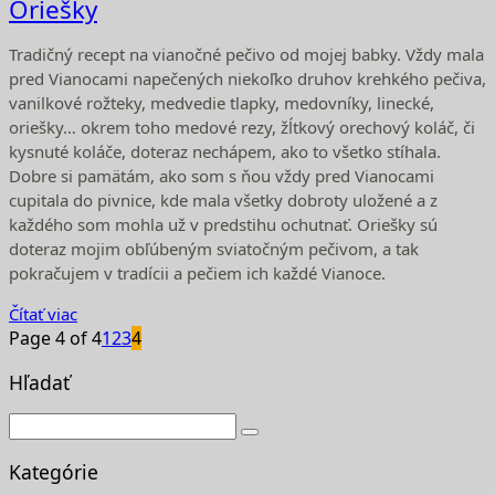
Oriešky
Tradičný recept na vianočné pečivo od mojej babky. Vždy mala
pred Vianocami napečených niekoľko druhov krehkého pečiva,
vanilkové rožteky, medvedie tlapky, medovníky, linecké,
oriešky… okrem toho medové rezy, žĺtkový orechový koláč, či
kysnuté koláče, doteraz nechápem, ako to všetko stíhala.
Dobre si pamätám, ako som s ňou vždy pred Vianocami
cupitala do pivnice, kde mala všetky dobroty uložené a z
každého som mohla už v predstihu ochutnať. Oriešky sú
doteraz mojim obľúbeným sviatočným pečivom, a tak
pokračujem v tradícii a pečiem ich každé Vianoce.
Čítať viac
Page 4 of 4
1
2
3
4
Hľadať
Kategórie