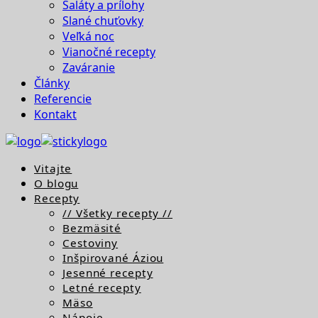
Šaláty a prílohy
Slané chuťovky
Veľká noc
Vianočné recepty
Zaváranie
Články
Referencie
Kontakt
Vitajte
O blogu
Recepty
// Všetky recepty //
Bezmäsité
Cestoviny
Inšpirované Áziou
Jesenné recepty
Letné recepty
Mäso
Nápoje